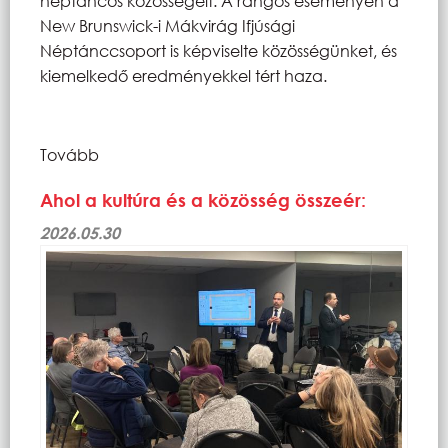
néptáncos közösségeit. A rangos eseményen a
New Brunswick-i Mákvirág Ifjúsági
Néptánccsoport is képviselte közösségünket, és
kiemelkedő eredményekkel tért haza.
Tovább
Ahol a kultúra és a közösség összeér:
2026.05.30