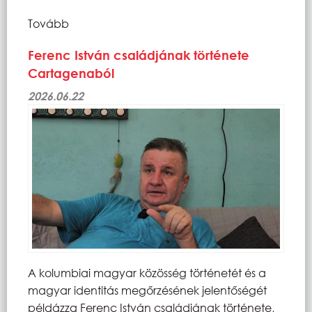
Tovább
Ferenc István családjának története
Cartagenaból
2026.06.22
A kolumbiai magyar közösség történetét és a
magyar identitás megőrzésének jelentőségét
példázza Ferenc István családjának története,