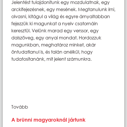
Jelentést tulajdonítunk egy mozdulatnak, egy
arckifejezésnek, egy mesének. Megtanulunk írni,
olvasni, kitágul a világ és egyre árnyaltabban
fejezzük ki magunkat a nyelv csatornáin
keresztül. Velünk marad egy verssor, egy
dalszöveg, egy anyai mondat. Hordozzuk
magunkban, meghatároz minket, akár
öntudatlanul is, és talán anélkül, hogy
tudatosítanánk, mit jelent számunkra.
Tovább
A brünni magyaroknál jártunk