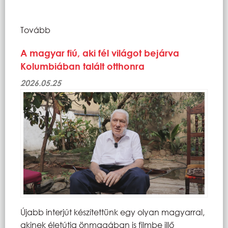
Tovább
A magyar fiú, aki fél világot bejárva
Kolumbiában talált otthonra
2026.05.25
Újabb interjút készítettünk egy olyan magyarral,
akinek életútja önmagában is filmbe illő