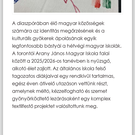
A diaszpórában élő magyar közösségek
számára az identitás megőrzésének és a
kulturális gyökerek ápolásának egyik
legfontosabb bástyái a hétvégi magyar iskolák.
A torontói Arany János Magyar Iskola falai
között a 2025/2026-os tanévben is nyüzsgő,
alkotó élet zajlott. Az általános iskola felső
tagozatos diákjaival egy rendkívül tartalmas,
egész éven átívelő utazáson vettünk részt,
amelynek méltó, kézzelfogható és szemet
gyönyörködtető lezárásaként egy komplex
textilfestő projektet valósítottunk meg.