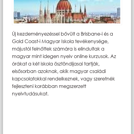
Új kezdeményezéssel bővült a Brisbane-i és a
Gold Coast-i Magyar Iskola tevékenysége,
májustól felnőttek számára is elindultak a
magyar mint idegen nyelv online kurzusok. Az
órákat a két iskola ösztöndíjasai tartják,
elsősorban azoknak, akik magyar családi
kapcsolatokkal rendelkeznek, vagy szeretnék
fejleszteni korábban megszerzett
nyelvtudásukat.