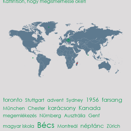
Kattintson, hogy megismerhesse őket!
toronto
1956
farsang
Stuttgart
advent
Sydney
karácsony
Kanada
München
Chester
megemlékezés
Nürnberg
Ausztrália
Genf
Bécs
néptánc
magyar iskola
Montreál
Zürich