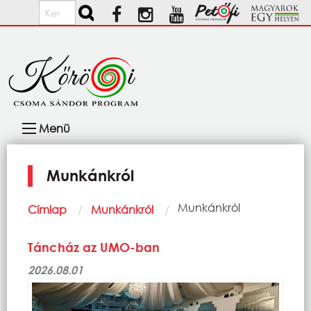
Ugrás a tartalomra
Keresés
Fő
Menü
navigáció
Munkánkról
Morzsa
Current:
Munkánkról
Címlap
Munkánkról
Táncház az UMO-ban
2026.08.01