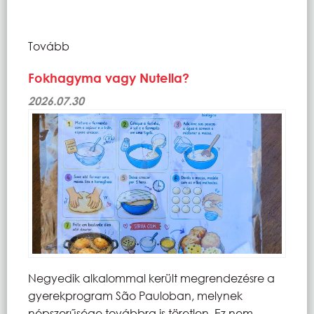
Tovább
Fokhagyma vagy Nutella?
2026.07.30
Negyedik alkalommal került megrendezésre a
gyerekprogram São Pauloban, melynek
népszerűsége továbbra is töretlen. Ez nem