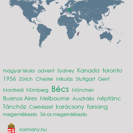
Kanada
toronto
magyar iskola
advent
Sydney
1956
Zürich
Chester
Mikulás
Stuttgart
Genf
Bécs
Montreál
Nürnberg
München
Buenos Aires
Melbourne
néptánc
Ausztrália
Táncház
karácsony
farsang
Cserkészet
megemlékezés
56-os megemlékezés
kormany.hu