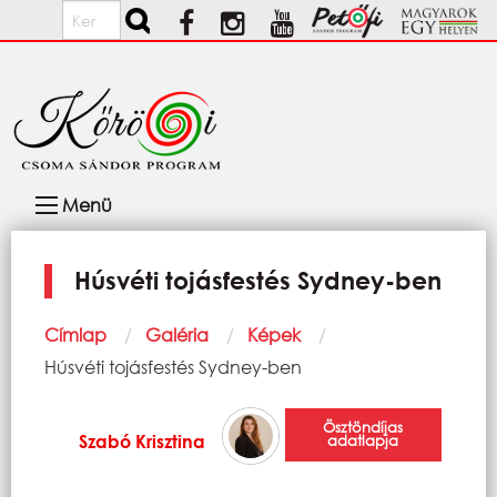
Ugrás a tartalomra
Keresés
Fő
Menü
navigáció
Húsvéti tojásfestés Sydney-ben
Morzsa
Címlap
Galéria
Képek
Current:
Húsvéti tojásfestés Sydney-ben
Ösztöndíjas
Szabó Krisztina
adatlapja