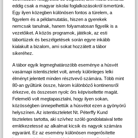
eddig csak a magyar iskolai foglalkozásokról ismertünk. 
Egy ilyen közegben különösen fontos a türelem, a 
figyelem és a példamutatás, hiszen a gyerekek 
nemcsak tanulnak, hanem folyamatosan figyelik is a 
vezetőiket. A közös programok, játékok, az esti 
tábortüzek és beszélgetések során egyre inkább 
kialakult a bizalom, ami sokat hozzátett a tábor 
sikeréhez.
A tábor egyik legmeghatározóbb eseménye a húsvét 
vasárnapi istentisztelet volt, amely különleges lelki 
élményt jelentett minden résztvevő számára. Több mint 
80-an gyűltünk össze, három különböző kontinensről 
érkezve, és összesen nyolc őrs képviseltette magát. 
Felemelő volt megtapasztalni, hogy ilyen sokan, 
közösségben ünnepelhettük a húsvétot ezen a gyönyörű 
helyszínen. Az istentiszteletet Nt. Péterffy Kund 
tiszteletes tartotta, aki szívhez szóló gondolataival tette 
emlékezetessé az alkalmat kicsik és nagyok számára 
egyaránt. Ez az esemény különösen megerősítette 