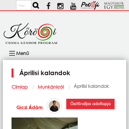
Ugrás a tartalomra
Keresés
Fő
Menü
navigáció
Áprilisi kalandok
Morzsa
Current:
Áprilisi kalandok
Címlap
Munkánkról
Ösztöndíjas adatlapja
Giczi Ádám