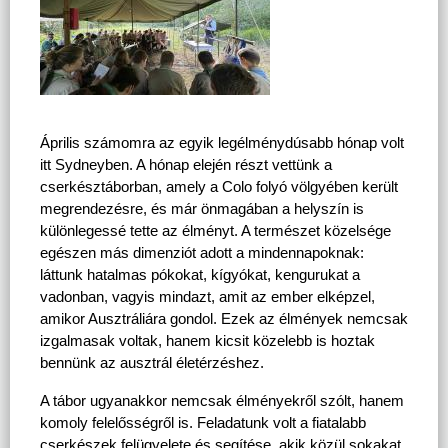
Április számomra az egyik legélménydúsabb hónap volt 
itt Sydneyben. A hónap elején részt vettünk a 
cserkésztáborban, amely a Colo folyó völgyében került 
megrendezésre, és már önmagában a helyszín is 
különlegessé tette az élményt. A természet közelsége 
egészen más dimenziót adott a mindennapoknak: 
láttunk hatalmas pókokat, kígyókat, kengurukat a 
vadonban, vagyis mindazt, amit az ember elképzel, 
amikor Ausztráliára gondol. Ezek az élmények nemcsak 
izgalmasak voltak, hanem kicsit közelebb is hoztak 
bennünk az ausztrál életérzéshez.
A tábor ugyanakkor nemcsak élményekről szólt, hanem 
komoly felelősségről is. Feladatunk volt a fiatalabb 
cserkészek felügyelete és segítése, akik közül sokakat 