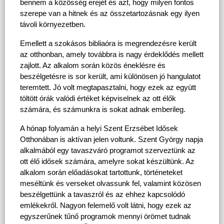
bennem a közösség erejét és azt, hogy milyen fontos 
szerepe van a hitnek és az összetartozásnak egy ilyen 
távoli környezetben.
Emellett a szokásos bibliaóra is megrendezésre került 
az otthonban, amely továbbra is nagy érdeklődés mellett 
zajlott. Az alkalom során közös éneklésre és 
beszélgetésre is sor került, ami különösen jó hangulatot 
teremtett. Jó volt megtapasztalni, hogy ezek az együtt 
töltött órák valódi értéket képviselnek az ott élők 
számára, és számunkra is sokat adnak emberileg.
A hónap folyamán a helyi Szent Erzsébet Idősek 
Otthonában is aktívan jelen voltunk. Szent György napja 
alkalmából egy tavaszváró programot szerveztünk az 
ott élő idősek számára, amelyre sokat készültünk. Az 
alkalom során előadásokat tartottunk, történeteket 
meséltünk és verseket olvassunk fel, valamint közösen 
beszélgettünk a tavaszról és az ehhez kapcsolódó 
emlékekről. Nagyon felemelő volt látni, hogy ezek az 
egyszerűnek tűnő programok mennyi örömet tudnak 