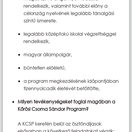
rendelkezik, valamint további előny a
célország nyelvének legalább társalgási
szintű ismerete.
legalább középfokú iskolai végzettséggel
rendelkezik,
magyar állampolgár,
büntetlen előéletű,
a program megkezdésének időpontjában
tizennyolcadik életévét betöltötte,
Milyen tevékenységeket foglal magában a
Kőrösi Csoma Sándor Program?
A KCSP keretén belül az ösztöndíjasok
elsősorban a következő feladatokat végzik: