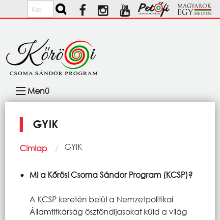
Ugrás a tartalomra
Keresés
Fő
Menü
navigáció
GYIK
Morzsa
Current:
GYIK
Címlap
Mi a Kőrösi Csoma Sándor Program (KCSP)?
A KCSP keretén belül a Nemzetpolitikai
Államtitkárság ösztöndíjasokat küld a világ