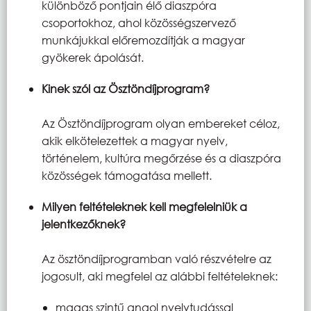
különböző pontjain élő diaszpóra
csoportokhoz, ahol közösségszervező
munkájukkal előremozdítják a magyar
gyökerek ápolását.
Kinek szól az Ösztöndíjprogram?
Az Ösztöndíjprogram olyan embereket céloz,
akik elkötelezettek a magyar nyelv,
történelem, kultúra megőrzése és a diaszpóra
közösségek támogatása mellett.
Milyen feltételeknek kell megfelelniük a
jelentkezőknek?
Az ösztöndíjprogramban való részvételre az
jogosult, aki megfelel az alábbi feltételeknek:
magas szintű angol nyelvtudással