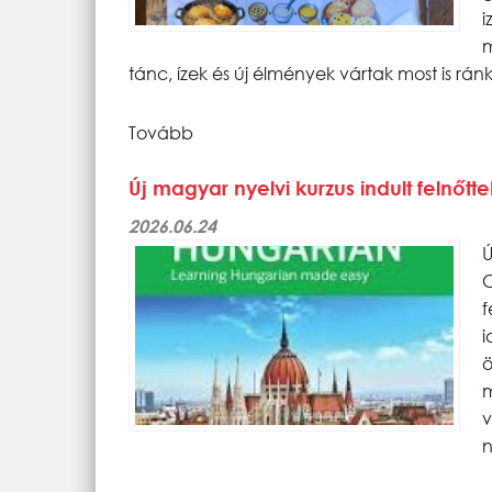
m
tánc, ízek és új élmények vártak most is rán
Tovább
Új magyar nyelvi kurzus indult felnő
2026.06.24
Ú
C
f
i
ö
v
n