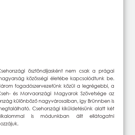
sehországi ösztöndíjasként nem csak a prágai
agyarság közösségi életébe kapcsolódtunk be.
árom fogadószervezetünk közül a legrégebbi, a
seh- és Morvaországi Magyarok Szövetsége az
rszág különböző nagyvárosaiban, így Brünnben is
egtalálható. Csehországi kiküldetésünk alatt két
alkalommal is módunkban állt ellátogatni
ozzájuk.