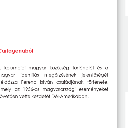
 Cartagenaból
A kolumbiai magyar közösség történetét és a
magyar identitás megőrzésének jelentőségét
éldázza Ferenc István családjának története,
amely az 1956-os magyarországi eseményeket
övetően vette kezdetét Dél-Amerikában.