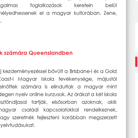
izgalmas foglalkozások keretein belül
élyedhessenek el a magyar kultúrában. Zene,
k.
ttek számára Queenslandben
j kezdeményezéssel bővült a Brisbane-i és a Gold
oast-i Magyar Iskola tevékenysége, májustól
elnőttek számára is elindultak a magyar mint
degen nyelv online kurzusok. Az órákat a két iskola
sztöndíjasai tartják, elsősorban azoknak, akik
magyar családi kapcsolatokkal rendelkeznek,
agy szeretnék fejleszteni korábban megszerzett
yelvtudásukat.