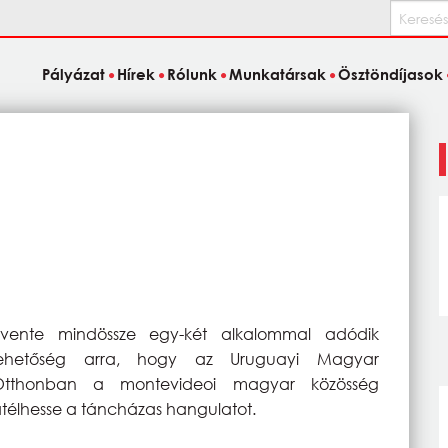
Keresés
Pályázat
Hírek
Rólunk
Munkatársak
Ösztöndíjasok
Évente mindössze egy-két alkalommal adódik
lehetőség arra, hogy az Uruguayi Magyar
Otthonban a montevideoi magyar közösség
télhesse a táncházas hangulatot.