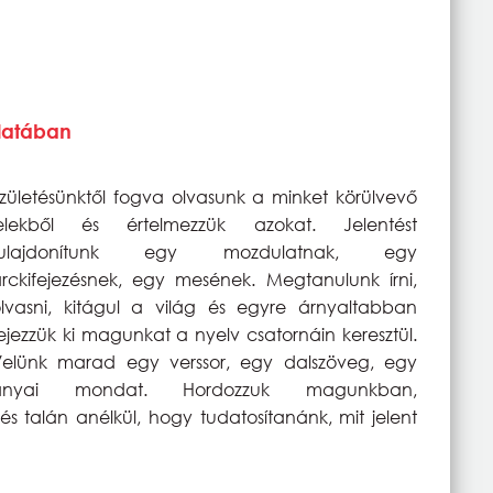
álatában
zületésünktől fogva olvasunk a minket körülvevő
jelekből és értelmezzük azokat. Jelentést
tulajdonítunk egy mozdulatnak, egy
rckifejezésnek, egy mesének. Megtanulunk írni,
lvasni, kitágul a világ és egyre árnyaltabban
ejezzük ki magunkat a nyelv csatornáin keresztül.
elünk marad egy verssor, egy dalszöveg, egy
anyai mondat. Hordozzuk magunkban,
és talán anélkül, hogy tudatosítanánk, mit jelent