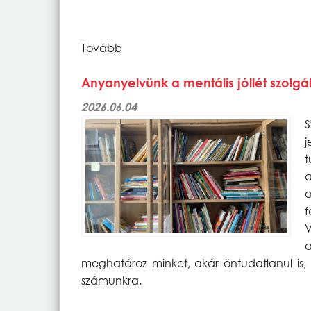
Tovább
Anyanyelvünk a mentális jóllét szolg
2026.06.04
S
a
o
f
V
meghatároz minket, akár öntudatlanul is, 
számunkra.