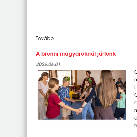
Tovább
A brünni magyaroknál jártunk
2026.06.01
C
m
H
C
o
m
h