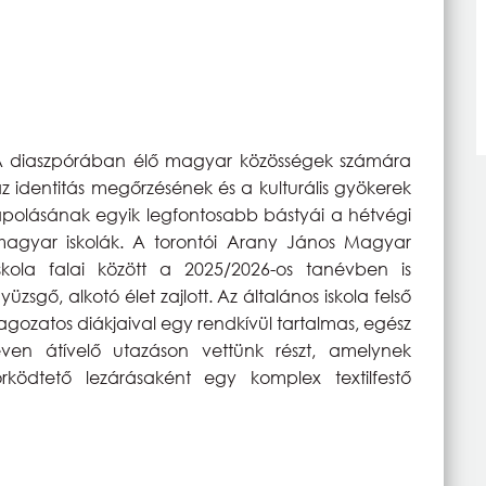
 diaszpórában élő magyar közösségek számára
z identitás megőrzésének és a kulturális gyökerek
polásának egyik legfontosabb bástyái a hétvégi
agyar iskolák. A torontói Arany János Magyar
skola falai között a 2025/2026-os tanévben is
yüzsgő, alkotó élet zajlott. Az általános iskola felső
agozatos diákjaival egy rendkívül tartalmas, egész
ven átívelő utazáson vettünk részt, amelynek
ködtető lezárásaként egy komplex textilfestő