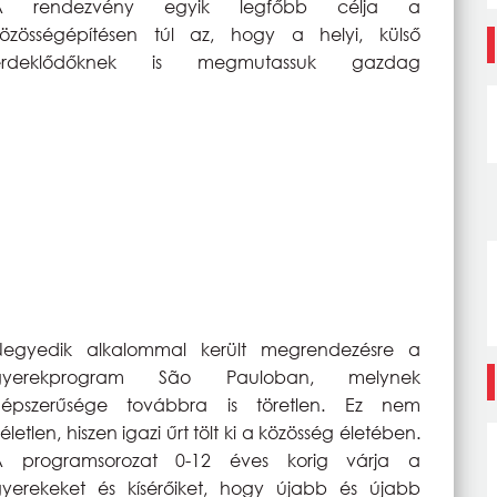
A rendezvény egyik legfőbb célja a
özösségépítésen túl az, hogy a helyi, külső
érdeklődőknek is megmutassuk gazdag
Negyedik alkalommal került megrendezésre a
gyerekprogram São Pauloban, melynek
népszerűsége továbbra is töretlen. Ez nem
életlen, hiszen igazi űrt tölt ki a közösség életében.
A programsorozat 0-12 éves korig várja a
yerekeket és kísérőiket, hogy újabb és újabb