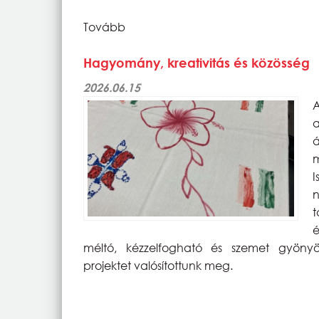
Tovább
Hagyomány, kreativitás és közösség
2026.06.15
A
a
á
m
I
n
t
é
méltó, kézzelfogható és szemet gyönyör
projektet valósítottunk meg.