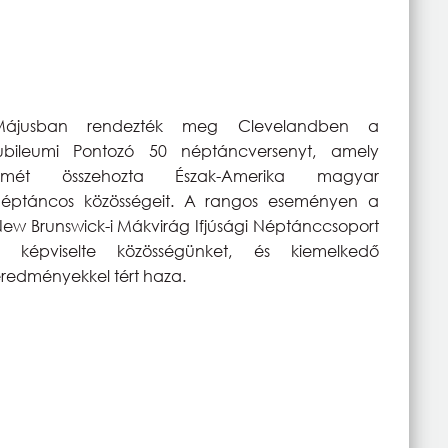
Májusban rendezték meg Clevelandben a
jubileumi Pontozó 50 néptáncversenyt, amely
ismét összehozta Észak-Amerika magyar
néptáncos közösségeit. A rangos eseményen a
ew Brunswick-i Mákvirág Ifjúsági Néptánccsoport
is képviselte közösségünket, és kiemelkedő
redményekkel tért haza.