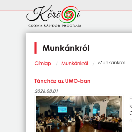
Ugrás a tartalomra
Fő
navigáció
Munkánkról
Morzsa
Current:
Munkánkról
Címlap
Munkánkról
Táncház az UMO-ban
2026.08.01
á