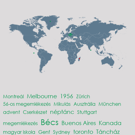
Melbourne
1956
Montreál
Zürich
56-os megemlékezés
Mikulás
Ausztrália
München
néptánc
advent
Cserkészet
Stuttgart
Bécs
Buenos Aires
Kanada
megemlékezés
toronto
Táncház
magyar iskola
Genf
Sydney