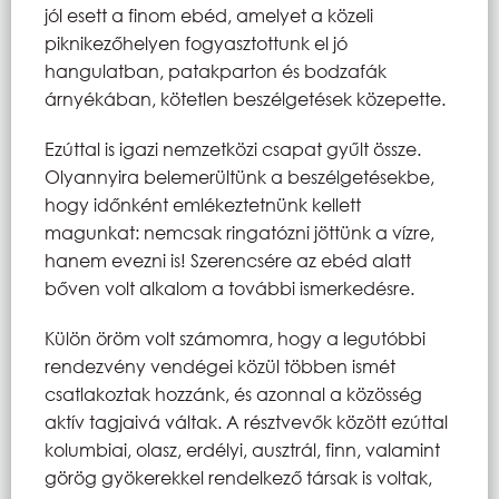
jól esett a finom ebéd, amelyet a közeli
piknikezőhelyen fogyasztottunk el jó
hangulatban, patakparton és bodzafák
árnyékában, kötetlen beszélgetések közepette.
Ezúttal is igazi nemzetközi csapat gyűlt össze.
Olyannyira belemerültünk a beszélgetésekbe,
hogy időnként emlékeztetnünk kellett
magunkat: nemcsak ringatózni jöttünk a vízre,
hanem evezni is! Szerencsére az ebéd alatt
bőven volt alkalom a további ismerkedésre.
Külön öröm volt számomra, hogy a legutóbbi
rendezvény vendégei közül többen ismét
csatlakoztak hozzánk, és azonnal a közösség
aktív tagjaivá váltak. A résztvevők között ezúttal
kolumbiai, olasz, erdélyi, ausztrál, finn, valamint
görög gyökerekkel rendelkező társak is voltak,