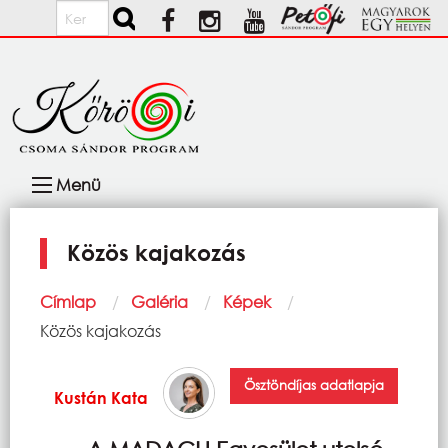
Ugrás a tartalomra
Keresés
Fő
Menü
navigáció
Közös kajakozás
Morzsa
Címlap
Galéria
Képek
Current:
Közös kajakozás
Ösztöndíjas adatlapja
Kustán Kata