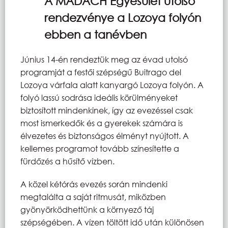
A MADACH Egyesület utolsó
rendezvénye a Lozoya folyón
ebben a tanévben
Június 14-én rendeztük meg az évad utolsó
programját a festői szépségű Buitrago del
Lozoya várfala alatt kanyargó Lozoya folyón. A
folyó lassú sodrása ideális körülményeket
biztosított mindenkinek, így az evezéssel csak
most ismerkedők és a gyerekek számára is
élvezetes és biztonságos élményt nyújtott. A
kellemes programot tovább színesítette a
fürdőzés a hűsítő vízben.
A közel kétórás evezés során mindenki
megtalálta a saját ritmusát, miközben
gyönyörködhettünk a környező táj
szépségében. A vízen töltött idő után különösen