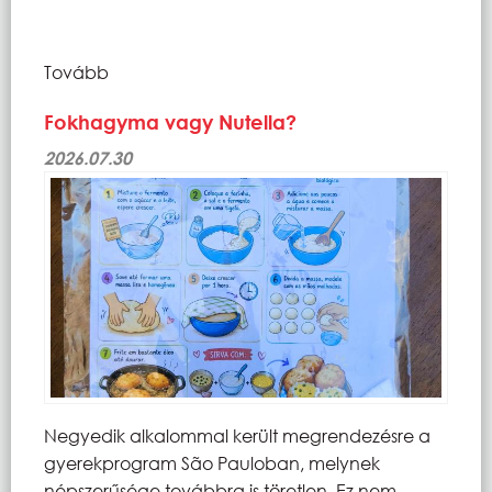
Tovább
Fokhagyma vagy Nutella?
2026.07.30
Negyedik alkalommal került megrendezésre a
gyerekprogram São Pauloban, melynek
népszerűsége továbbra is töretlen. Ez nem