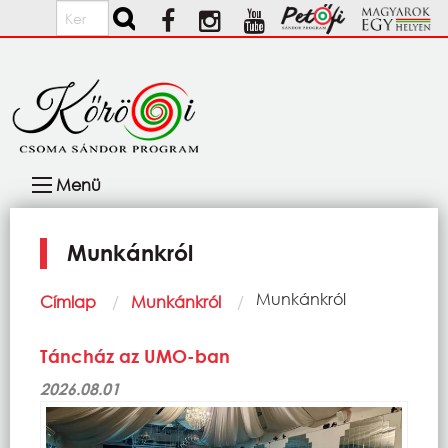
Ugrás a tartalomra
Keresés
Fő
Menü
navigáció
Munkánkról
Morzsa
Current:
Munkánkról
Címlap
Munkánkról
Táncház az UMO-ban
2026.08.01