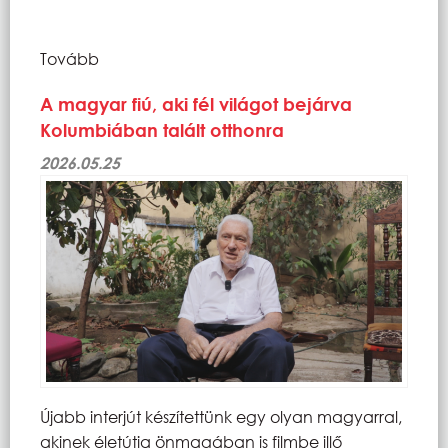
Tovább
A magyar fiú, aki fél világot bejárva
Kolumbiában talált otthonra
2026.05.25
Újabb interjút készítettünk egy olyan magyarral,
akinek életútja önmagában is filmbe illő