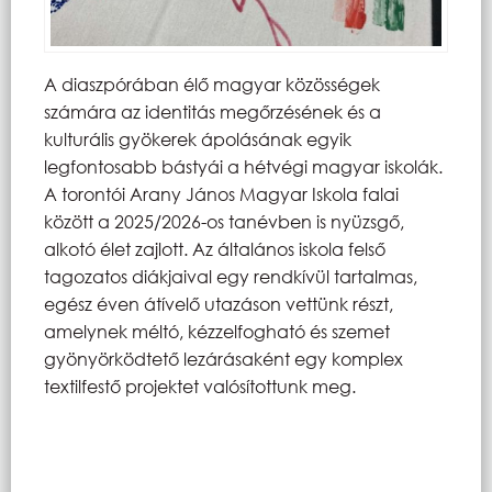
A diaszpórában élő magyar közösségek
számára az identitás megőrzésének és a
kulturális gyökerek ápolásának egyik
legfontosabb bástyái a hétvégi magyar iskolák.
A torontói Arany János Magyar Iskola falai
között a 2025/2026-os tanévben is nyüzsgő,
alkotó élet zajlott. Az általános iskola felső
tagozatos diákjaival egy rendkívül tartalmas,
egész éven átívelő utazáson vettünk részt,
amelynek méltó, kézzelfogható és szemet
gyönyörködtető lezárásaként egy komplex
textilfestő projektet valósítottunk meg.