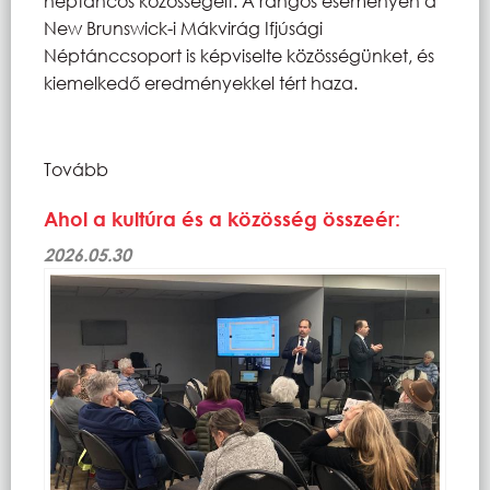
néptáncos közösségeit. A rangos eseményen a
New Brunswick-i Mákvirág Ifjúsági
Néptánccsoport is képviselte közösségünket, és
kiemelkedő eredményekkel tért haza.
Tovább
Ahol a kultúra és a közösség összeér:
2026.05.30