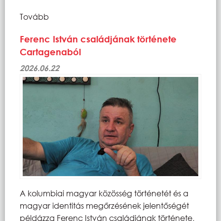
Tovább
Ferenc István családjának története
Cartagenaból
2026.06.22
A kolumbiai magyar közösség történetét és a
magyar identitás megőrzésének jelentőségét
példázza Ferenc István családjának története,