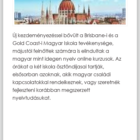
Új kezdeményezéssel bővült a Brisbane-i és a
Gold Coast-i Magyar Iskola tevékenysége,
májustól felnőttek számára is elindultak a
magyar mint idegen nyelv online kurzusok. Az
órákat a két iskola ösztöndíjasai tartják,
elsősorban azoknak, akik magyar családi
kapcsolatokkal rendelkeznek, vagy szeretnék
fejleszteni korábban megszerzett
nyelvtudásukat.