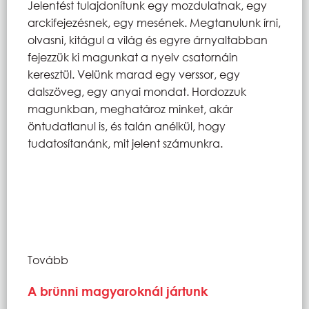
Jelentést tulajdonítunk egy mozdulatnak, egy
arckifejezésnek, egy mesének. Megtanulunk írni,
olvasni, kitágul a világ és egyre árnyaltabban
fejezzük ki magunkat a nyelv csatornáin
keresztül. Velünk marad egy verssor, egy
dalszöveg, egy anyai mondat. Hordozzuk
magunkban, meghatároz minket, akár
öntudatlanul is, és talán anélkül, hogy
tudatosítanánk, mit jelent számunkra.
Tovább
A brünni magyaroknál jártunk