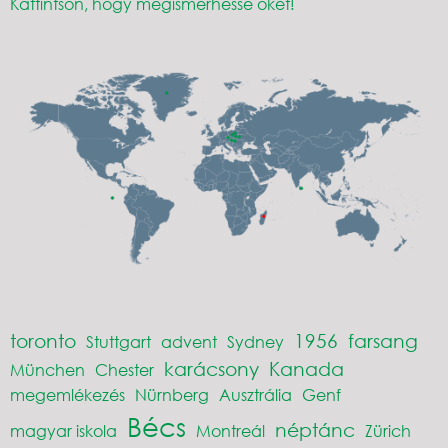
Kattintson, hogy megismerhesse őket!
toronto
1956
farsang
Stuttgart
advent
Sydney
karácsony
Kanada
München
Chester
megemlékezés
Nürnberg
Ausztrália
Genf
Bécs
néptánc
magyar iskola
Montreál
Zürich