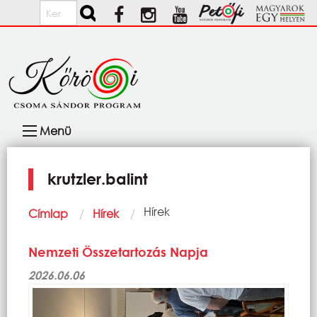
Ugrás a tartalomra
Keresés
Fő
Menü
navigáció
krutzler.balint
Morzsa
Current:
Hírek
Címlap
Hírek
Nemzeti Összetartozás Napja
2026.06.06