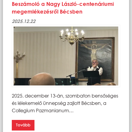
Beszámoló a Nagy László-centenáriumi
megemlékezésről Bécsben
2025.12.22
2025. december 13-án, szombaton bensőséges
és lélekemelő ünnepség zajlott Bécsben, a
Collegium Pazmanianum…
Tovább