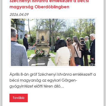
Széchenyi Istvánra emlékezett a bécsi
magyarság Oberdöblingben
2026.04.09
Április 8-án gróf Széchenyi Istvánra emlékezett a
bécsi magyarság az egykori Görgen-
gyógyintézet előtti téren álló…
Tovább