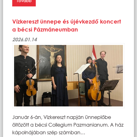
Tovább
Vízkereszt ünnepe és újévkezdő koncert
a bécsi Pázmáneumban
2026.01.14
Január 6-án, Vízkereszt napján ünneplőbe
öltözött a bécsi Collegium Pazmanianum. A ház
kápolnájában szép számban…