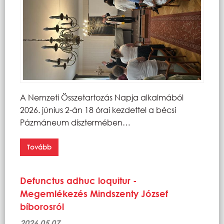
A Nemzeti Összetartozás Napja alkalmából
2026. június 2-án 18 órai kezdettel a bécsi
Pázmáneum dísztermében…
Tovább
Defunctus adhuc loquitur -
Megemlékezés Mindszenty József
bíborosról
2026.05.07