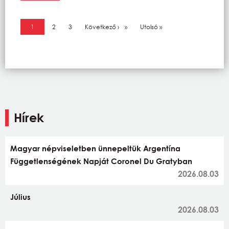
Oldalszámozás
Jelenlegi oldal
1
Oldal
2
Oldal
3
Következő oldal
Következő ›
Utolsó oldal
Utolsó »
Hírek
Magyar népviseletben ünnepeltük Argentína
Függetlenségének Napját Coronel Du Gratyban
2026.08.03
Július
2026.08.03