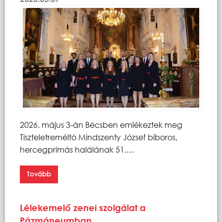
2026. május 3-án Bécsben emlékeztek meg
Tiszteletreméltó Mindszenty József bíboros,
hercegprímás halálának 51.…
Tovább
Lélekemelő zenei szolgálat a
Pázmáneumban