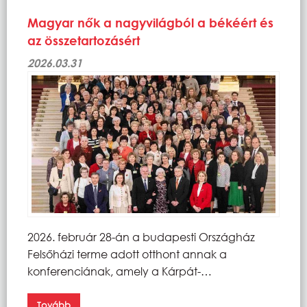
Magyar nők a nagyvilágból a békéért és
az összetartozásért
2026.03.31
2026. február 28-án a budapesti Országház
Felsőházi terme adott otthont annak a
konferenciának, amely a Kárpát-…
Tovább