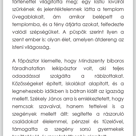
történettel világította meg: egy kisfiú kívülről
szürkének és jelentéktelennek látta a templom
üvegablakait, ám amikor belépett a
templomba, és a fény átjárta azokat, felfedezte
valódi szépségüket. A püspök szerint ilyen a
szent ember is: olyan élet, amelyen átdereng az
isteni világosság.
A főpásztor kiemelte, hogy Mindszenty bíboros
fáradhatatlan lelkipásztor volt, aki teljes
odaadással szolgálta a rábízottakat.
Közösségeket épített, iskolákat alapított, és a
legnehezebb időkben is bátran kiállt az igazság
mellett. Székely János arra is emlékeztetett, hogy
nemcsak szavaival, hanem tetteivel is a
szegények mellett állt: segítette a rászoruló
családokat élelemmel, pénzzel és tüzelővel,
támogatta a szegény sorsú gyermekek