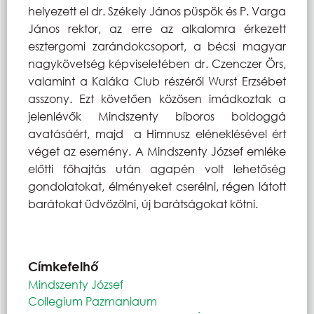
helyezett el dr. Székely János püspök és P. Varga
János rektor, az erre az alkalomra érkezett
esztergomi zarándokcsoport, a bécsi magyar
nagykövetség képviseletében dr. Czenczer Örs,
valamint a Kaláka Club részéről Wurst Erzsébet
asszony. Ezt követően közösen imádkoztak a
jelenlévők Mindszenty bíboros boldoggá
avatásáért, majd a Himnusz eléneklésével ért
véget az esemény. A Mindszenty József emléke
előtti főhajtás után agapén volt lehetőség
gondolatokat, élményeket cserélni, régen látott
barátokat üdvözölni, új barátságokat kötni.
Címkefelhő
Mindszenty József
Collegium Pazmaniaum