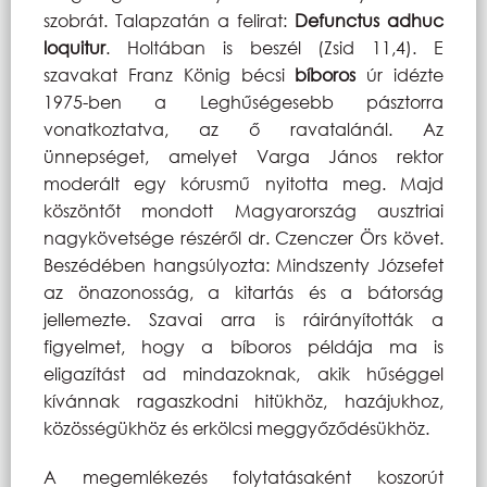
szobrát. Talapzatán a felirat:
Defunctus adhuc
loquitur
. Holtában is beszél (Zsid 11,4). E
szavakat Franz König bécsi
bíboros
úr idézte
1975-ben a Leghűségesebb pásztorra
vonatkoztatva, az ő ravatalánál. Az
ünnepséget, amelyet Varga János rektor
moderált egy kórusmű nyitotta meg. Majd
köszöntőt mondott Magyarország ausztriai
nagykövetsége részéről dr. Czenczer Örs követ.
Beszédében hangsúlyozta: Mindszenty Józsefet
az önazonosság, a kitartás és a bátorság
jellemezte. Szavai arra is ráirányították a
figyelmet, hogy a bíboros példája ma is
eligazítást ad mindazoknak, akik hűséggel
kívánnak ragaszkodni hitükhöz, hazájukhoz,
közösségükhöz és erkölcsi meggyőződésükhöz.
A megemlékezés folytatásaként koszorút