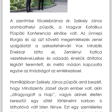
A szentmise főcelebránsa dr. Székely János
szombathelyi püspök, a Magyar Katolikus
Püspöki Konferencia elnöke volt. Az ünnepi
liturgia és az azt követő megemlékezés zenei
szolgálatát a székesfehérvári Vox Mirabilis
Énekkar látta el, Zemlényi Katica
vezetésével.Lelkes és odaadó énekük áhítatos
légkört teremtett, és méltó módon kapcsolta
egybe az imádságot az emlékezéssel.
Homíliájában Székely János püspök arról beszélt,
hogy Mindszenty József olyan ember volt, akin
„átragyogott a Nap”, vagyis akinek életén
keresztül egy sötét történelmi korban is
láthatóvá vált Isten fénye. Ezt egy szemléletes