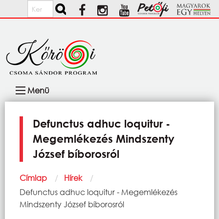
Ugrás a tartalomra
Keresés
Fő
Menü
navigáció
Defunctus adhuc loquitur -
Megemlékezés Mindszenty
József bíborosról
Morzsa
Címlap
Hírek
Current:
Defunctus adhuc loquitur - Megemlékezés
Mindszenty József bíborosról