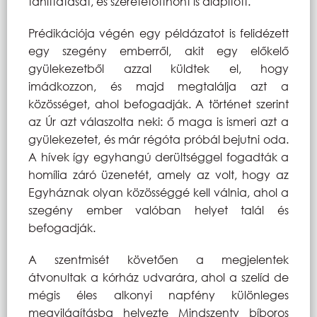
taníttatását, és szeretetotthont is alapított.
Prédikációja végén egy példázatot is felidézett
egy szegény emberről, akit egy előkelő
gyülekezetből azzal küldtek el, hogy
imádkozzon, és majd megtalálja azt a
közösséget, ahol befogadják. A történet szerint
az Úr azt válaszolta neki: ő maga is ismeri azt a
gyülekezetet, és már régóta próbál bejutni oda.
A hívek így egyhangú derültséggel fogadták a
homília záró üzenetét, amely az volt, hogy az
Egyháznak olyan közösséggé kell válnia, ahol a
szegény ember valóban helyet talál és
befogadják.
A szentmisét követően a megjelentek
átvonultak a kórház udvarára, ahol a szelíd de
mégis éles alkonyi napfény különleges
megvilágításba helyezte Mindszenty bíboros