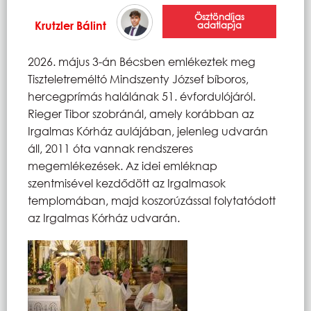
Ösztöndíjas
Krutzler Bálint
adatlapja
2026. május 3-án Bécsben emlékeztek meg
Tiszteletreméltó Mindszenty József bíboros,
hercegprímás halálának 51. évfordulójáról.
Rieger Tibor szobránál, amely korábban az
Irgalmas Kórház aulájában, jelenleg udvarán
áll, 2011 óta vannak rendszeres
megemlékezések. Az idei emléknap
szentmisével kezdődött az Irgalmasok
templomában, majd koszorúzással folytatódott
az Irgalmas Kórház udvarán.