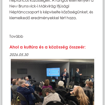
néptáncos közösségeit. A rangos eseményen a
New Brunswick-i Mákvirág Ifjúsági
Néptánccsoport is képviselte közösségünket, és
kiemelkedő eredményekkel tért haza.
Tovább
Ahol a kultúra és a közösség összeér:
2026.05.30