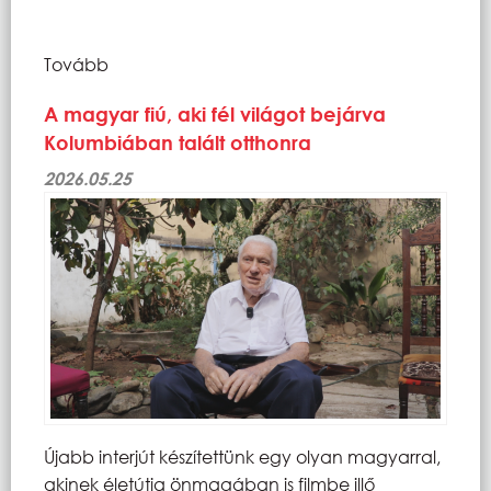
Tovább
A magyar fiú, aki fél világot bejárva
Kolumbiában talált otthonra
2026.05.25
Újabb interjút készítettünk egy olyan magyarral,
akinek életútja önmagában is filmbe illő