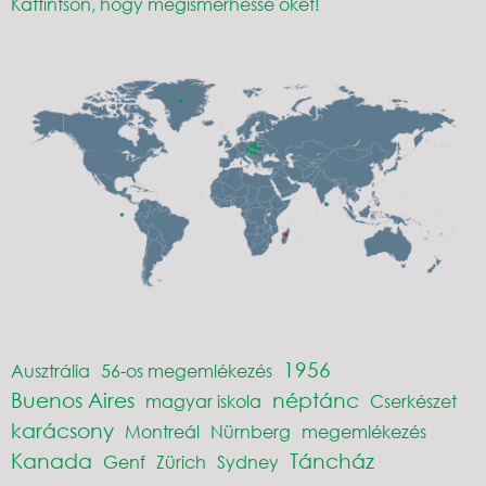
Kattintson, hogy megismerhesse őket!
1956
Ausztrália
56-os megemlékezés
Buenos Aires
néptánc
magyar iskola
Cserkészet
karácsony
Montreál
Nürnberg
megemlékezés
Kanada
Táncház
Genf
Zürich
Sydney