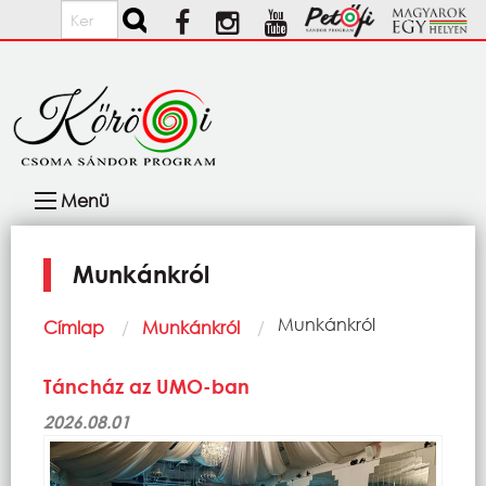
Ugrás a tartalomra
Keresés
Fő
Menü
navigáció
Munkánkról
Morzsa
Current:
Munkánkról
Címlap
Munkánkról
Táncház az UMO-ban
2026.08.01