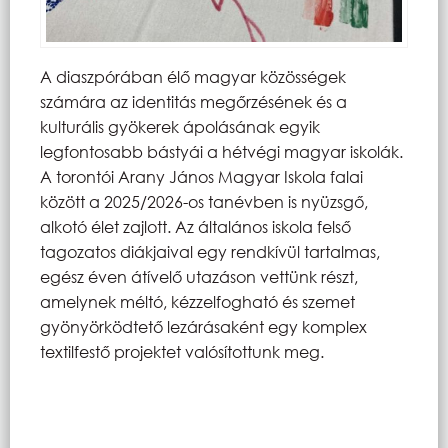
A diaszpórában élő magyar közösségek
számára az identitás megőrzésének és a
kulturális gyökerek ápolásának egyik
legfontosabb bástyái a hétvégi magyar iskolák.
A torontói Arany János Magyar Iskola falai
között a 2025/2026-os tanévben is nyüzsgő,
alkotó élet zajlott. Az általános iskola felső
tagozatos diákjaival egy rendkívül tartalmas,
egész éven átívelő utazáson vettünk részt,
amelynek méltó, kézzelfogható és szemet
gyönyörködtető lezárásaként egy komplex
textilfestő projektet valósítottunk meg.