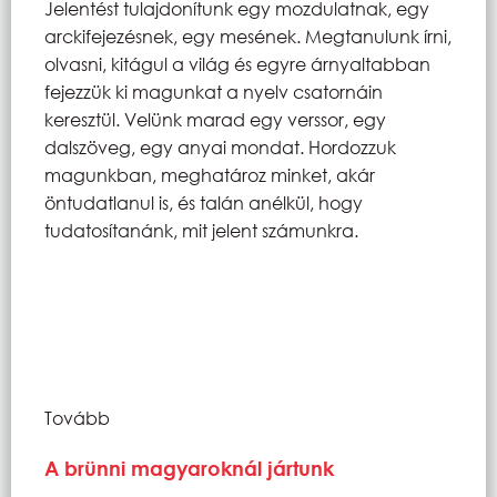
Jelentést tulajdonítunk egy mozdulatnak, egy
arckifejezésnek, egy mesének. Megtanulunk írni,
olvasni, kitágul a világ és egyre árnyaltabban
fejezzük ki magunkat a nyelv csatornáin
keresztül. Velünk marad egy verssor, egy
dalszöveg, egy anyai mondat. Hordozzuk
magunkban, meghatároz minket, akár
öntudatlanul is, és talán anélkül, hogy
tudatosítanánk, mit jelent számunkra.
Tovább
A brünni magyaroknál jártunk