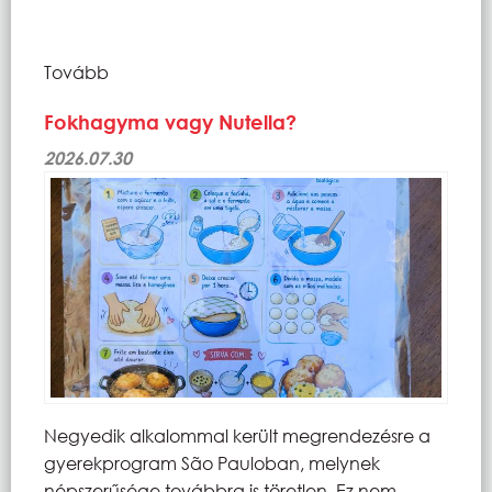
Tovább
Fokhagyma vagy Nutella?
2026.07.30
Negyedik alkalommal került megrendezésre a
gyerekprogram São Pauloban, melynek
népszerűsége továbbra is töretlen. Ez nem