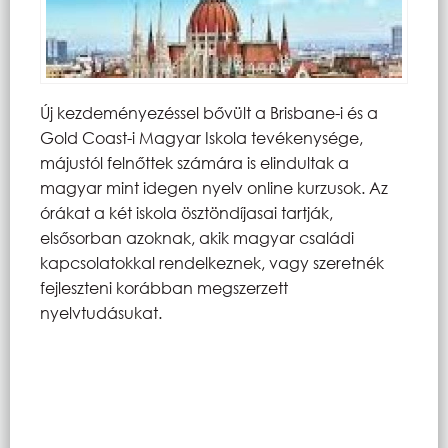
Új kezdeményezéssel bővült a Brisbane-i és a
Gold Coast-i Magyar Iskola tevékenysége,
májustól felnőttek számára is elindultak a
magyar mint idegen nyelv online kurzusok. Az
órákat a két iskola ösztöndíjasai tartják,
elsősorban azoknak, akik magyar családi
kapcsolatokkal rendelkeznek, vagy szeretnék
fejleszteni korábban megszerzett
nyelvtudásukat.