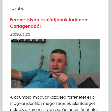
Tovább
Ferenc István családjának története
Cartagenaból
2026.06.22
A kolumbiai magyar közösség történetét és a
magyar identitás megőrzésének jelentőségét
példázza Ferenc István családjának története,