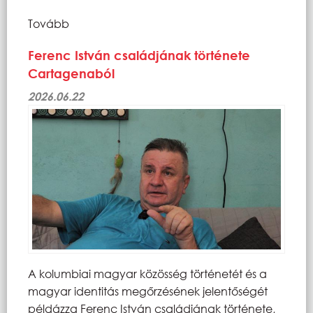
Tovább
Ferenc István családjának története
Cartagenaból
2026.06.22
A kolumbiai magyar közösség történetét és a
magyar identitás megőrzésének jelentőségét
példázza Ferenc István családjának története,