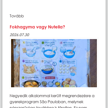
Tovább
Fokhagyma vagy Nutella?
2026.07.30
Negyedik alkalommal került megrendezésre a
gyerekprogram São Pauloban, melynek
népszerűsége továbbra is töretlen. Ez nem