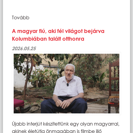
Tovább
A magyar fiú, aki fél világot bejárva
Kolumbiában talált otthonra
2026.05.25
Újabb interjút készítettünk egy olyan magyarral,
akinek életútja önmagában is filmbe illő