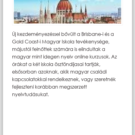
Új kezdeményezéssel bővült a Brisbane-i és a
Gold Coast-i Magyar Iskola tevékenysége,
májustól felnőttek számára is elindultak a
magyar mint idegen nyelv online kurzusok. Az
órákat a két iskola ösztöndíjasai tartják,
elsősorban azoknak, akik magyar családi
kapcsolatokkal rendelkeznek, vagy szeretnék
fejleszteni korábban megszerzett
nyelvtudásukat.