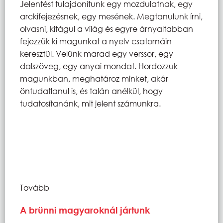
Jelentést tulajdonítunk egy mozdulatnak, egy
arckifejezésnek, egy mesének. Megtanulunk írni,
olvasni, kitágul a világ és egyre árnyaltabban
fejezzük ki magunkat a nyelv csatornáin
keresztül. Velünk marad egy verssor, egy
dalszöveg, egy anyai mondat. Hordozzuk
magunkban, meghatároz minket, akár
öntudatlanul is, és talán anélkül, hogy
tudatosítanánk, mit jelent számunkra.
Tovább
A brünni magyaroknál jártunk