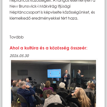
néptáncos közösségeit. A rangos eseményen a
New Brunswick-i Mákvirág Ifjúsági
Néptánccsoport is képviselte közösségünket, és
kiemelkedő eredményekkel tért haza.
Tovább
Ahol a kultúra és a közösség összeér:
2026.05.30