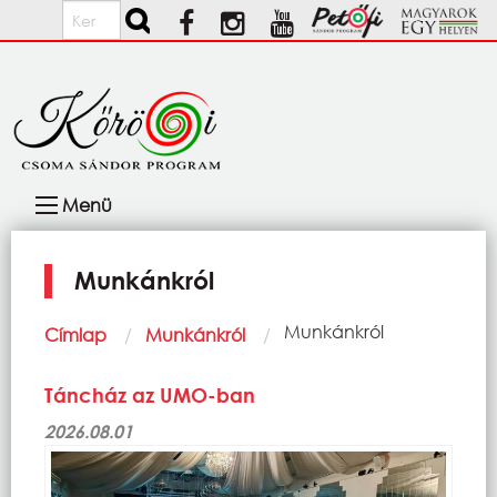
Ugrás a tartalomra
Keresés
Fő
Menü
navigáció
Munkánkról
Morzsa
Current:
Munkánkról
Címlap
Munkánkról
Táncház az UMO-ban
2026.08.01