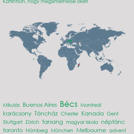
Kattintson, hogy megismerhesse őket!
Bécs
Buenos Aires
Mikulás
Montreál
karácsony
Táncház
Kanada
Chester
Genf
farsang
néptánc
Stuttgart
Zürich
magyar iskola
toronto
Melbourne
Nürnberg
München
advent