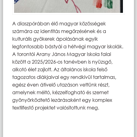
A diaszpórában élő magyar közösségek
számára az identitás megőrzésének és a
kulturális gyökerek ápolásának egyik
legfontosabb bástyái a hétvégi magyar iskolák.
A torontói Arany János Magyar Iskola falai
között a 2025/2026-os tanévben is nyüzsgő,
alkotó élet zajlott. Az általános iskola felső
tagozatos diákjaival egy rendkívül tartalmas,
egész éven átívelő utazáson vettünk részt,
amelynek méltó, kézzelfogható és szemet
gyönyörködtető lezárásaként egy komplex
textilfestő projektet valósítottunk meg.