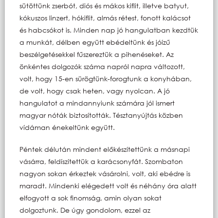
sütöttünk zserbót, diós és mákos kiflit, illetve batyut,
kókuszos linzert, hókiflit, almás rétest, fonott kalácsot
és habcsókot is. Minden nap jó hangulatban kezdtük
a munkát, délben együtt ebédeltünk és jóízű
beszélgetésekkel fűszereztük a pihenéseket. Az
önkéntes dolgozók száma napról napra változott,
volt, hogy 15-en sürögtünk-forogtunk a konyhában,
de volt, hogy csak heten, vagy nyolcan. A jó
hangulatot a mindannyiunk számára jól ismert
magyar nóták biztosították. Tésztanyújtás közben
vídáman énekeltünk együtt.
Péntek délután mindent előkészítettünk a másnapi
vásárra, feldíszítettük a karácsonyfát. Szombaton
nagyon sokan érkeztek vásárolni, volt, aki ebédre is
maradt. Mindenki elégedett volt és néhány óra alatt
elfogyott a sok finomság, amin olyan sokat
dolgoztunk. De úgy gondolom, ezzel az