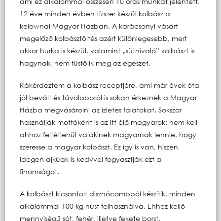
ami ez alkalommal összesen 10 órás munkát jelentett.
12 éve minden évben tízszer készül kolbász a
kelownai Magyar Házban. A karácsonyi vásárt
megelőző kolbásztöltés azért különlegesebb, mert
akkor hurka is készül, valamint „sütnivaló” kolbászt is
hagynak, nem füstölik meg az egészet.
Rákérdeztem a kolbász receptjére, ami már évek óta
jól bevált és távolabbról is sokan érkeznek a Magyar
Házba megvásárolni az ízletes falatokat. Sokszor
használják mottóként is az itt élő magyarok: nem kell
ahhoz feltétlenül valakinek magyarnak lennie, hogy
szeresse a magyar kolbászt. Ez így is van, hiszen
idegen ajkúak is kedvvel fogyasztják ezt a
finomságot.
A kolbászt kicsontolt disznócombból készítik, minden
alkalommal 100 kg húst felhasználva. Ehhez kellő
mennyiségű sót, fehér, illetve fekete borst,