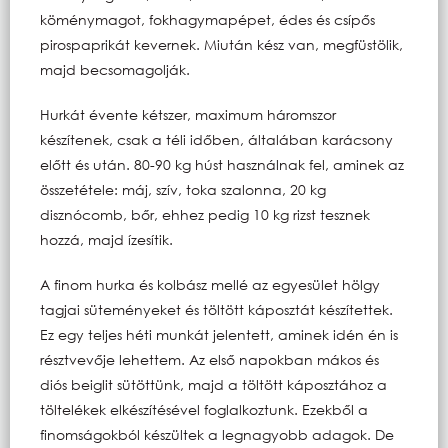
köménymagot, fokhagymapépet, édes és csípős
pirospaprikát kevernek. Miután kész van, megfüstölik,
majd becsomagolják.
Hurkát évente kétszer, maximum háromszor
készítenek, csak a téli időben, általában karácsony
előtt és után. 80-90 kg húst használnak fel, aminek az
összetétele: máj, szív, toka szalonna, 20 kg
disznócomb, bőr, ehhez pedig 10 kg rizst tesznek
hozzá, majd ízesítik.
A finom hurka és kolbász mellé az egyesület hölgy
tagjai süteményeket és töltött káposztát készítettek.
Ez egy teljes héti munkát jelentett, aminek idén én is
résztvevője lehettem. Az első napokban mákos és
diós beiglit sütöttünk, majd a töltött káposztához a
töltelékek elkészítésével foglalkoztunk. Ezekből a
finomságokból készültek a legnagyobb adagok. De