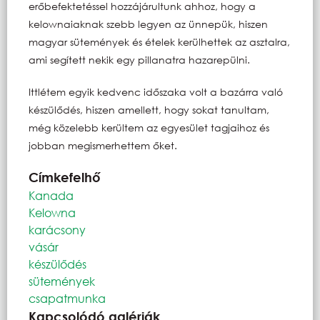
erőbefektetéssel hozzájárultunk ahhoz, hogy a
kelownaiaknak szebb legyen az ünnepük, hiszen
magyar sütemények és ételek kerülhettek az asztalra,
ami segített nekik egy pillanatra hazarepülni.
Ittlétem egyik kedvenc időszaka volt a bazárra való
készülődés, hiszen amellett, hogy sokat tanultam,
még közelebb kerültem az egyesület tagjaihoz és
jobban megismerhettem őket.
Címkefelhő
Kanada
Kelowna
karácsony
vásár
készülődés
sütemények
csapatmunka
Kapcsolódó galériák