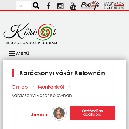
Ugrás a tartalomra
Keresés
Fő
Menü
navigáció
Karácsonyi vásár Kelownán
Morzsa
Címlap
Munkánkról
Current:
Karácsonyi vásár Kelownán
Ösztöndíjas
Jancsó
adatlapja