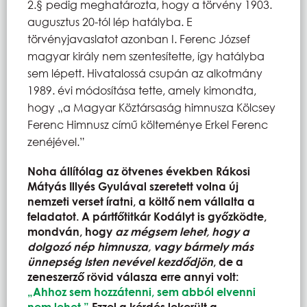
2.§ pedig meghatározta, hogy a törvény 1903.
augusztus 20-tól lép hatályba. E
törvényjavaslatot azonban I. Ferenc József
magyar király nem szentesítette, így hatályba
sem lépett. Hivatalossá csupán az alkotmány
1989. évi módosítása tette, amely kimondta,
hogy „a Magyar Köztársaság himnusza Kölcsey
Ferenc Himnusz című költeménye Erkel Ferenc
zenéjével.”
Noha állítólag az ötvenes években Rákosi
Mátyás Illyés Gyulával szeretett volna új
nemzeti verset íratni, a költő nem vállalta a
feladatot. A pártfőtitkár Kodályt is győzködte,
mondván, hogy
az mégsem lehet, hogy a
dolgozó nép himnusza, vagy bármely más
ünnepség Isten nevével kezdődjön
, de a
zeneszerző rövid válasza erre annyi volt:
„Ahhoz sem hozzátenni, sem abból elvenni
nem lehet.”
Ezzel a kérdés lekerült a