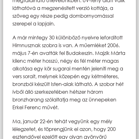
megtalálható útlevelünkben. UV-fény alatt válik
láthatóvá a megzenésített verzió kottája, a
szöveg egy része pedig dombornyomással
szerepel a lapjain.
A már mintegy 30 különböző nyelvre lefordított
Himnusznak szobra is van. A műemléket 2006.
május 7-én avatták fel Budakeszin. Majzik Márta
kilenc méter hosszú, négy és fél méter magas
alkotása egy kör sugarai mentén jeleníti meg a
vers sorait, melynek közepén egy kétméteres,
bronzból készült Isten-alak látható. A szobor hét
ívből álló szerkezetében hétszer három
bronzharang szólaltatja meg az ünnepeken
Erkel Ferenc művét.
Ma, január 22-én tehát vegyünk egy mély
lélegzetet, és töprengjünk el azon, hogy 200
esztendővel ezelőtt egy olyan gyönyörű