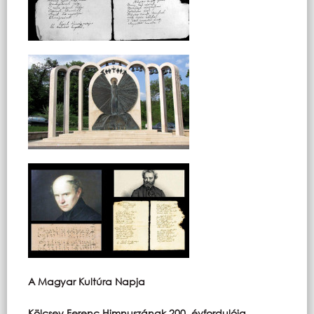
A Magyar Kultúra Napja
Kölcsey Ferenc Himnuszának 200. évfordulója