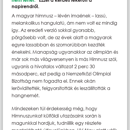
napirendről.
A magyar himnusz – lévén imaének – lassú,
melankolikus hangulatú, ám nem volt ez mindig
így. Az eredeti verzió sokkal gyorsabb,
pörgősebb volt, de az évek alatt a magyarok
egyre lassabban és szomorúbban kezdték
énekelni. Manapság ugyanakkor az olimpián és
már sok más világversenyen is más Himnusz szól,
ugyanis a hivatalos változat 2 perc 30
másodperc, ezt pedig a Nemzetközi Olimpiai
Bizottság nem fogadta el. Ennek okán
lerövidítették, felgyorsították és leszállították a
hangnemét.
Mindezeken túl érdekesség még, hogy
Himnuszunkat külföldi utazásaink során is
magunkkal hordjuk, tudniillik egy részlete