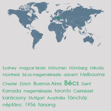
Sydney
magyar iskola
München
Nürnberg
Mikulás
Melbourne
Montreál
56-os megemlékezés
advent
Bécs
Buenos Aires
Chester
Zürich
Genf
Kanada
toronto
megemlékezés
Cserkészet
karácsony
Táncház
Stuttgart
Ausztrália
néptánc
1956
farsang