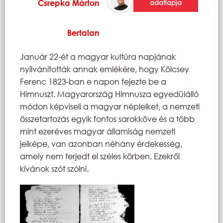
Csrepka Márton
adatlapja
Bertalan
Január 22-ét a magyar kultúra napjának
nyilvánították annak emlékére, hogy Kölcsey
Ferenc 1823-ban e napon fejezte be a
Himnuszt. Magyarország Himnusza egyedülálló
módon képviseli a magyar néplelket, a nemzeti
összetartozás egyik fontos sarokköve és a több
mint ezeréves magyar államiság nemzeti
jelképe, van azonban néhány érdekesség,
amely nem terjedt el széles körben. Ezekről
kívánok szót szólni.