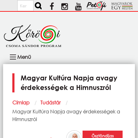
Ugrás a tartalomra
Keresés
Fő
Menü
navigáció
Magyar Kultúra Napja avagy
érdekességek a Himnuszról
Morzsa
Címlap
Tudástár
Current:
Magyar Kultúra Napja avagy érdekességek a
Himnuszról
Ösztöndíjas