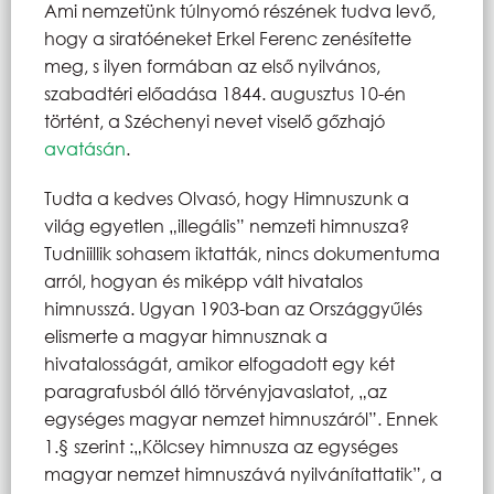
Ami nemzetünk túlnyomó részének tudva levő,
hogy a siratóéneket Erkel Ferenc zenésítette
meg, s ilyen formában az első nyilvános,
szabadtéri előadása 1844. augusztus 10-én
történt, a Széchenyi nevet viselő gőzhajó
avatásán
.
Tudta a kedves Olvasó, hogy Himnuszunk a
világ egyetlen „illegális” nemzeti himnusza?
Tudniillik sohasem iktatták, nincs dokumentuma
arról, hogyan és miképp vált hivatalos
himnusszá. Ugyan 1903-ban az Országgyűlés
elismerte a magyar himnusznak a
hivatalosságát, amikor elfogadott egy két
paragrafusból álló törvényjavaslatot, „az
egységes magyar nemzet himnuszáról”. Ennek
1.§ szerint :„Kölcsey himnusza az egységes
magyar nemzet himnuszává nyilvánítattatik”, a