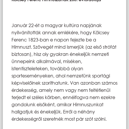
Január 22-ét a magyar kultúra napjának
nyilvánították annak emlékére, hogy Kölcsey
Ferenc 1823-ban e napon fejezte be a
Himnuszt. Szövegét mind ismerjük (az első strófát
biztosan), hisz oly gyakran énekeljük nemzeti
ünnepeink alkalmával, miséken,
istentiszteleteken, továbbá olyan
sporteseményeken, ahol nemzetünk sportági
képviselőinek szoríthatunk. Van azonban számos
érdekesség, amely nem vagy nem feltétlenül
terjedt el széles körben, ennélfogva nem ezekre
gondolunk elsőként, amikor Himnuszunkat
hallgatjuk és énekeljük. Erről a néhány
érdekességről szeretnék most pár szót szólni.