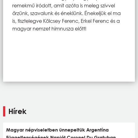
remekmű íródott, amit azóta is meleg szívvel
őrzünk, szavalunk és éneklünk. Énekeljük el ma
is, tisztelegve Kölcsey Ferenc, Erkel Ferenc és a
magyar nemzet himnusza előtt!
Hírek
Magyar népviseletben ünnepeltük Argentína
Függetlenségének Napját Coronel Du Gratyban