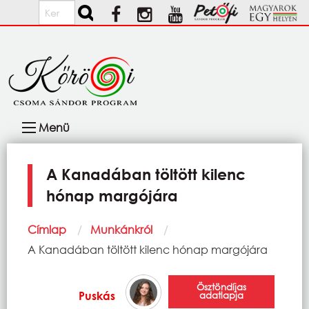
Ugrás a tartalomra
Keresés
Fő
Menü
navigáció
A Kanadában töltött kilenc
hónap margójára
Morzsa
Címlap
Munkánkról
Current:
A Kanadában töltött kilenc hónap margójára
Ösztöndíjas
Puskás
adatlapja