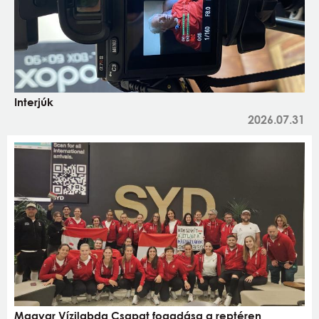
Interjúk
2026.07.31
Magyar Vízilabda Csapat fogadása a reptéren