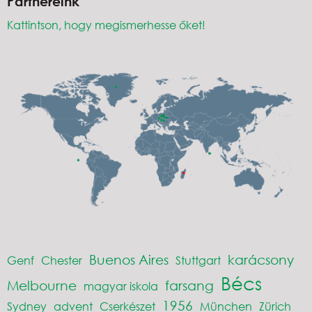
Partnereink
Kattintson, hogy megismerhesse őket!
Buenos Aires
karácsony
Genf
Chester
Stuttgart
Bécs
Melbourne
farsang
magyar iskola
1956
Sydney
advent
Cserkészet
München
Zürich