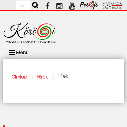
Ugrás a tartalomra
Keresés
Fő
Menü
navigáció
Morzsa
Current:
Hírek
Címlap
Hírek