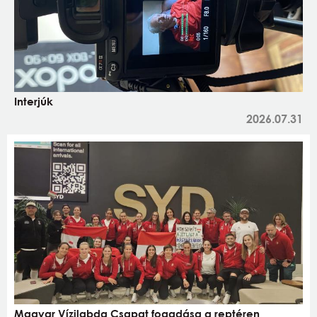
Interjúk
2026.07.31
Magyar Vízilabda Csapat fogadása a reptéren