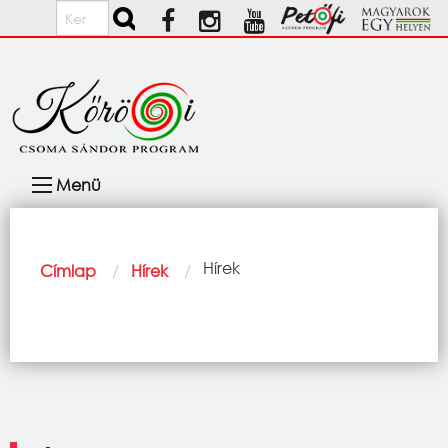
Ugrás a tartalomra
Keresés
Fő
Menü
navigáció
Morzsa
Current:
Hírek
Címlap
Hírek