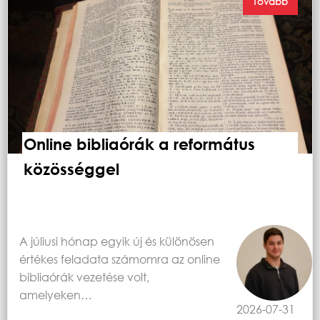
Tovább
Online bibliaórák a református
közösséggel
A júliusi hónap egyik új és különösen
értékes feladata számomra az online
bibliaórák vezetése volt,
amelyeken…
2026-07-31