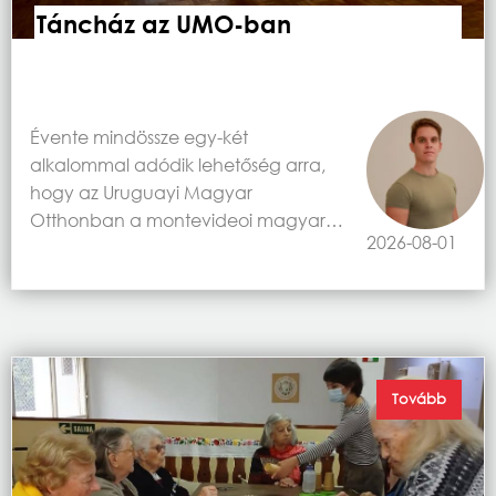
Táncház az UMO-ban
Évente mindössze egy-két
alkalommal adódik lehetőség arra,
hogy az Uruguayi Magyar
Otthonban a montevideoi magyar…
2026-08-01
Tovább