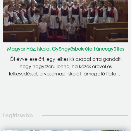
Magyar Ház, Iskola, Gyöngyösbokréta Táncegyüttes
Öt évvel ezelőtt, egy lelkes kis csapat arra gondolt,
hogy nagyszerű lenne, ha közös erővel és
lelkesedéssel, a vasárnapi iskolát támogató fiatal…
Legfrissebb