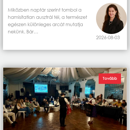
Miközben naptár szerint tombol a
hamisítatlan ausztrál tél, a természet
egészen különleges arcát mutatja
nekünk. Bár…
2026-08-03
Tovább