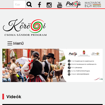
Ugrás a tartalomra
Keresés
Fő
Menü
navigáció
Videók