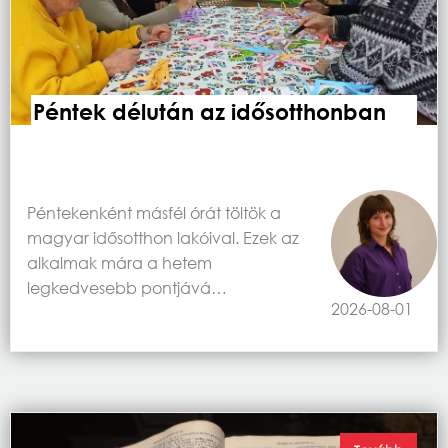
Péntek délután az idősotthonban
Péntekenként másfél órát töltök a
magyar idősotthon lakóival. Ezek az
alkalmak mára a hetem
legkedvesebb pontjává…
2026-08-01