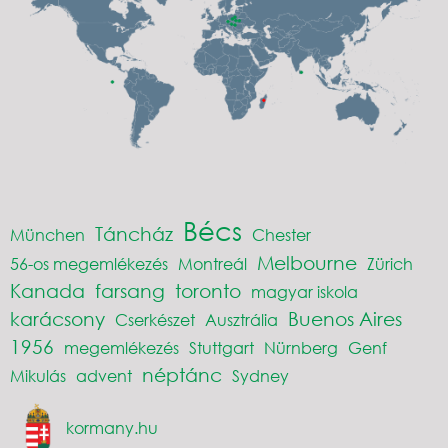
Bécs
Táncház
München
Chester
Melbourne
56-os megemlékezés
Montreál
Zürich
Kanada
farsang
toronto
magyar iskola
karácsony
Buenos Aires
Cserkészet
Ausztrália
1956
megemlékezés
Stuttgart
Nürnberg
Genf
néptánc
Mikulás
advent
Sydney
kormany.hu