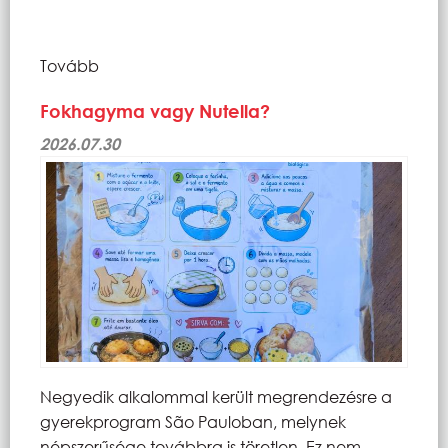
Tovább
Fokhagyma vagy Nutella?
2026.07.30
Negyedik alkalommal került megrendezésre a
gyerekprogram São Pauloban, melynek
népszerűsége továbbra is töretlen. Ez nem