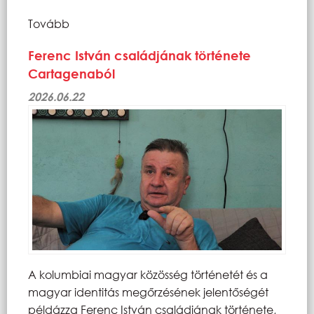
Tovább
Ferenc István családjának története
Cartagenaból
2026.06.22
A kolumbiai magyar közösség történetét és a
magyar identitás megőrzésének jelentőségét
példázza Ferenc István családjának története,