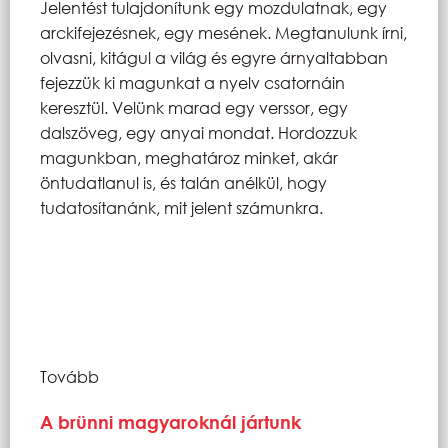
Jelentést tulajdonítunk egy mozdulatnak, egy
arckifejezésnek, egy mesének. Megtanulunk írni,
olvasni, kitágul a világ és egyre árnyaltabban
fejezzük ki magunkat a nyelv csatornáin
keresztül. Velünk marad egy verssor, egy
dalszöveg, egy anyai mondat. Hordozzuk
magunkban, meghatároz minket, akár
öntudatlanul is, és talán anélkül, hogy
tudatosítanánk, mit jelent számunkra.
Tovább
A brünni magyaroknál jártunk