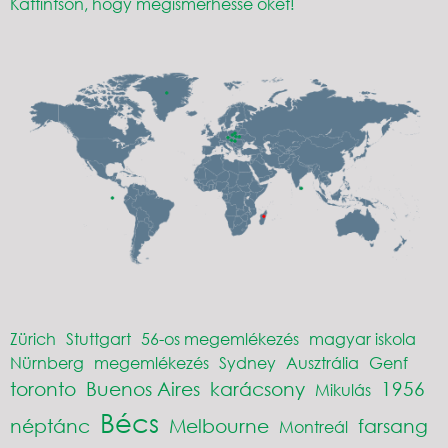
Kattintson, hogy megismerhesse őket!
Zürich
Stuttgart
56-os megemlékezés
magyar iskola
Nürnberg
megemlékezés
Sydney
Ausztrália
Genf
toronto
Buenos Aires
karácsony
1956
Mikulás
Bécs
néptánc
Melbourne
farsang
Montreál