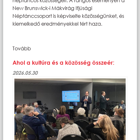
néptáncos közösségeit. A rangos eseményen a
New Brunswick-i Mákvirág Ifjúsági
Néptánccsoport is képviselte közösségünket, és
kiemelkedő eredményekkel tért haza.
Tovább
Ahol a kultúra és a közösség összeér:
2026.05.30