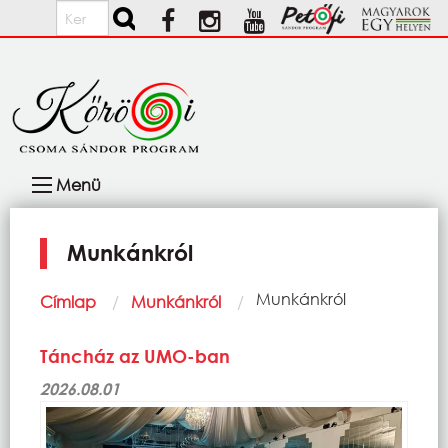
Ugrás a tartalomra
Keresés
Fő
Menü
navigáció
Munkánkról
Morzsa
Current:
Munkánkról
Címlap
Munkánkról
Táncház az UMO-ban
2026.08.01