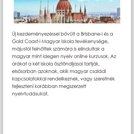
Új kezdeményezéssel bővült a Brisbane-i és a
Gold Coast-i Magyar Iskola tevékenysége,
májustól felnőttek számára is elindultak a
magyar mint idegen nyelv online kurzusok. Az
órákat a két iskola ösztöndíjasai tartják,
elsősorban azoknak, akik magyar családi
kapcsolatokkal rendelkeznek, vagy szeretnék
fejleszteni korábban megszerzett
nyelvtudásukat.