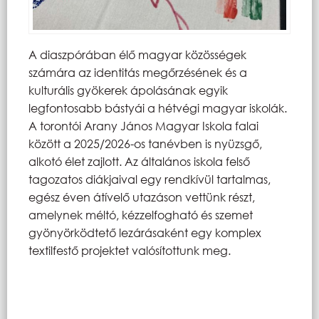
A diaszpórában élő magyar közösségek
számára az identitás megőrzésének és a
kulturális gyökerek ápolásának egyik
legfontosabb bástyái a hétvégi magyar iskolák.
A torontói Arany János Magyar Iskola falai
között a 2025/2026-os tanévben is nyüzsgő,
alkotó élet zajlott. Az általános iskola felső
tagozatos diákjaival egy rendkívül tartalmas,
egész éven átívelő utazáson vettünk részt,
amelynek méltó, kézzelfogható és szemet
gyönyörködtető lezárásaként egy komplex
textilfestő projektet valósítottunk meg.