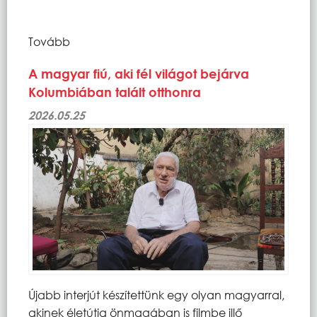
Tovább
A magyar fiú, aki fél világot bejárva
Kolumbiában talált otthonra
2026.05.25
Újabb interjút készítettünk egy olyan magyarral,
akinek életútja önmagában is filmbe illő