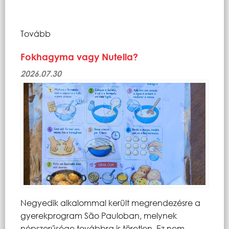
Tovább
Fokhagyma vagy Nutella?
2026.07.30
Negyedik alkalommal került megrendezésre a
gyerekprogram São Pauloban, melynek
népszerűsége továbbra is töretlen. Ez nem