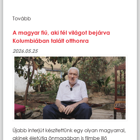
Tovább
A magyar fiú, aki fél világot bejárva
Kolumbiában talált otthonra
2026.05.25
Újabb interjút készítettünk egy olyan magyarral,
akinek életútja önmagában is filmbe illő