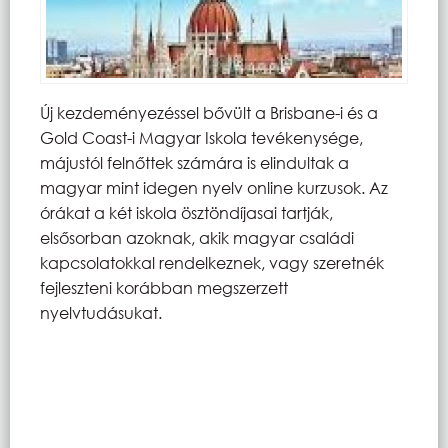
Új kezdeményezéssel bővült a Brisbane-i és a
Gold Coast-i Magyar Iskola tevékenysége,
májustól felnőttek számára is elindultak a
magyar mint idegen nyelv online kurzusok. Az
órákat a két iskola ösztöndíjasai tartják,
elsősorban azoknak, akik magyar családi
kapcsolatokkal rendelkeznek, vagy szeretnék
fejleszteni korábban megszerzett
nyelvtudásukat.