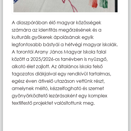
A diaszpórában élő magyar közösségek
számára az identitás megőrzésének és a
kulturális gyökerek ápolásának egyik
legfontosabb bástyái a hétvégi magyar iskolák.
A torontói Arany János Magyar Iskola falai
között a 2025/2026-os tanévben is nyüzsgő,
alkotó élet zajlott. Az általános iskola felső
tagozatos diákjaival egy rendkívül tartalmas,
egész éven átívelő utazáson vettünk részt,
amelynek méltó, kézzelfogható és szemet
gyönyörködtető lezárásaként egy komplex
textilfestő projektet valósítottunk meg.