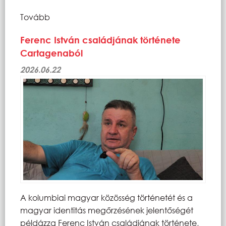
Tovább
Ferenc István családjának története
Cartagenaból
2026.06.22
A kolumbiai magyar közösség történetét és a
magyar identitás megőrzésének jelentőségét
példázza Ferenc István családjának története,