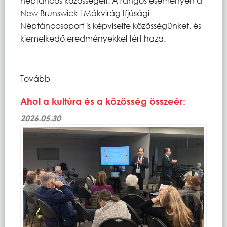
néptáncos közösségeit. A rangos eseményen a
New Brunswick-i Mákvirág Ifjúsági
Néptánccsoport is képviselte közösségünket, és
kiemelkedő eredményekkel tért haza.
Tovább
Ahol a kultúra és a közösség összeér:
2026.05.30