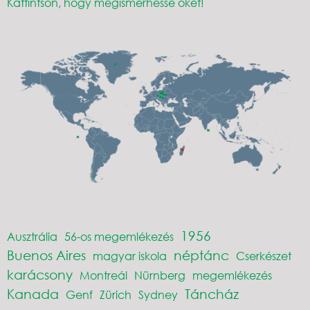
Kattintson, hogy megismerhesse őket!
1956
Ausztrália
56-os megemlékezés
Buenos Aires
néptánc
magyar iskola
Cserkészet
karácsony
Montreál
Nürnberg
megemlékezés
Kanada
Táncház
Genf
Zürich
Sydney