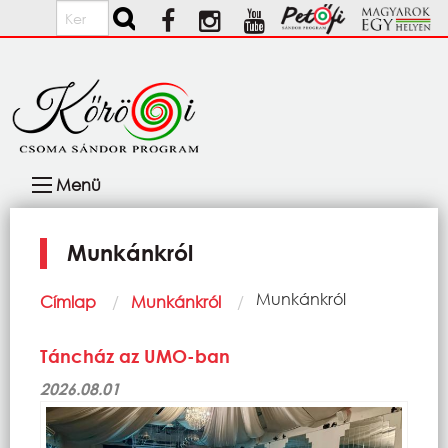
Ugrás a tartalomra
Keresés
Fő
Menü
navigáció
Munkánkról
Morzsa
Current:
Munkánkról
Címlap
Munkánkról
Táncház az UMO-ban
2026.08.01