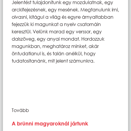
Jelentést tulajdonítunk egy mozdulatnak, egy
arckifejezésnek, egy mesének. Megtanulunk írni,
olvasni, kitágul a világ és egyre árnyaltabban
fejezzük ki magunkat a nyelv csatornáin
keresztül. Velünk marad egy verssor, egy
dalszöveg, egy anyai mondat. Hordozzuk
magunkban, meghatároz minket, akár
öntudatlanul is, és talán anélkül, hogy
tudatosítanánk, mit jelent számunkra.
Tovább
A brünni magyaroknál jártunk