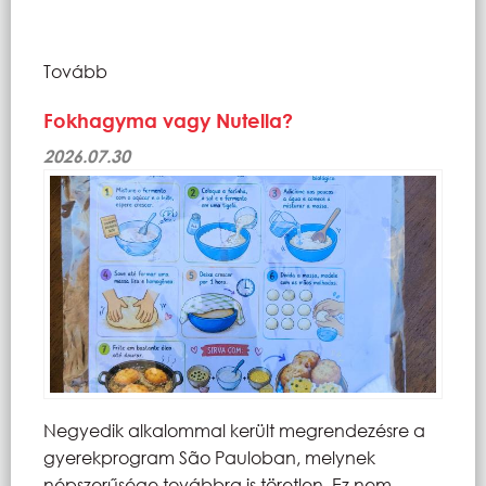
Tovább
Fokhagyma vagy Nutella?
2026.07.30
Negyedik alkalommal került megrendezésre a
gyerekprogram São Pauloban, melynek
népszerűsége továbbra is töretlen. Ez nem