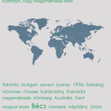
Kattintson, hogy megismerhesse őket!
toronto
1956
farsang
Stuttgart
advent
Sydney
karácsony
Kanada
München
Chester
megemlékezés
Nürnberg
Ausztrália
Genf
Bécs
néptánc
magyar iskola
Montreál
Zürich