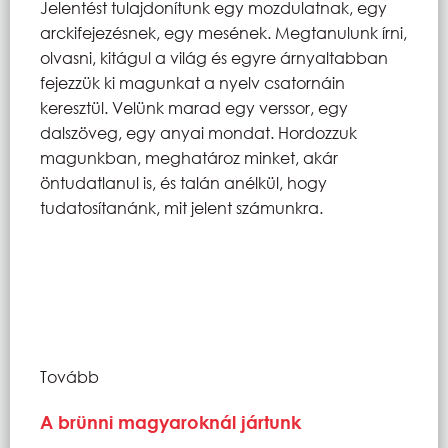
Jelentést tulajdonítunk egy mozdulatnak, egy
arckifejezésnek, egy mesének. Megtanulunk írni,
olvasni, kitágul a világ és egyre árnyaltabban
fejezzük ki magunkat a nyelv csatornáin
keresztül. Velünk marad egy verssor, egy
dalszöveg, egy anyai mondat. Hordozzuk
magunkban, meghatároz minket, akár
öntudatlanul is, és talán anélkül, hogy
tudatosítanánk, mit jelent számunkra.
Tovább
A brünni magyaroknál jártunk