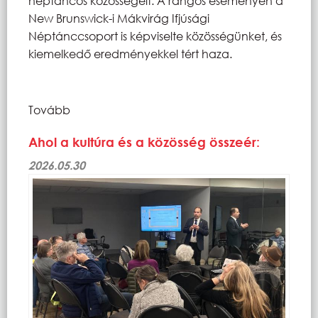
néptáncos közösségeit. A rangos eseményen a
New Brunswick-i Mákvirág Ifjúsági
Néptánccsoport is képviselte közösségünket, és
kiemelkedő eredményekkel tért haza.
Tovább
Ahol a kultúra és a közösség összeér:
2026.05.30