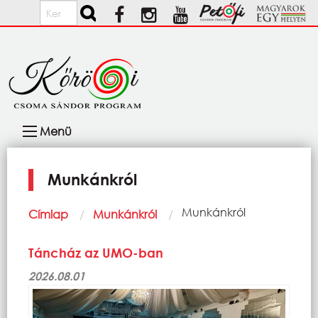
Ugrás a tartalomra
Keresés
Fő
Menü
navigáció
Munkánkról
Morzsa
Current:
Munkánkról
Címlap
Munkánkról
Táncház az UMO-ban
2026.08.01