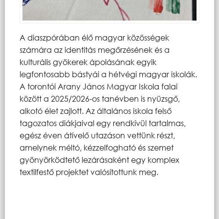
A diaszpórában élő magyar közösségek
számára az identitás megőrzésének és a
kulturális gyökerek ápolásának egyik
legfontosabb bástyái a hétvégi magyar iskolák.
A torontói Arany János Magyar Iskola falai
között a 2025/2026-os tanévben is nyüzsgő,
alkotó élet zajlott. Az általános iskola felső
tagozatos diákjaival egy rendkívül tartalmas,
egész éven átívelő utazáson vettünk részt,
amelynek méltó, kézzelfogható és szemet
gyönyörködtető lezárásaként egy komplex
textilfestő projektet valósítottunk meg.