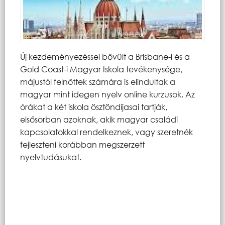
Új kezdeményezéssel bővült a Brisbane-i és a
Gold Coast-i Magyar Iskola tevékenysége,
májustól felnőttek számára is elindultak a
magyar mint idegen nyelv online kurzusok. Az
órákat a két iskola ösztöndíjasai tartják,
elsősorban azoknak, akik magyar családi
kapcsolatokkal rendelkeznek, vagy szeretnék
fejleszteni korábban megszerzett
nyelvtudásukat.