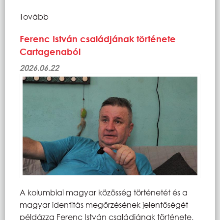
Tovább
Ferenc István családjának története
Cartagenaból
2026.06.22
A kolumbiai magyar közösség történetét és a
magyar identitás megőrzésének jelentőségét
példázza Ferenc István családjának története,