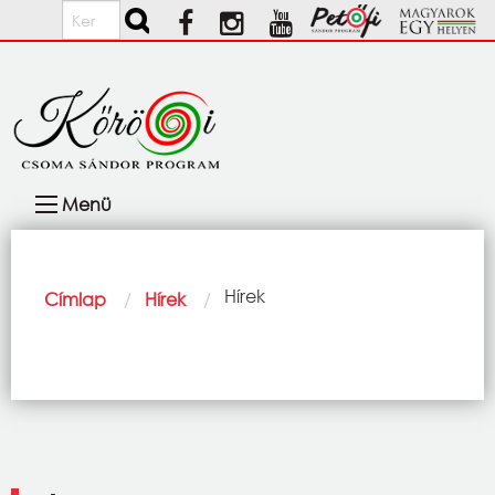
Ugrás a tartalomra
Keresés
Fő
Menü
navigáció
Morzsa
Current:
Hírek
Címlap
Hírek