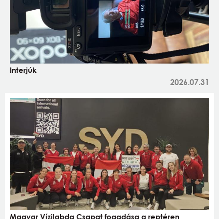
Interjúk
2026.07.31
Magyar Vízilabda Csapat fogadása a reptéren