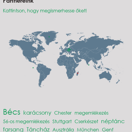
Partnereink
Kattintson, hogy megismerhesse őket!
Bécs
karácsony
Chester
megemlékezés
néptánc
56-os megemlékezés
Stuttgart
Cserkészet
farsang
Táncház
Ausztrália
München
Genf