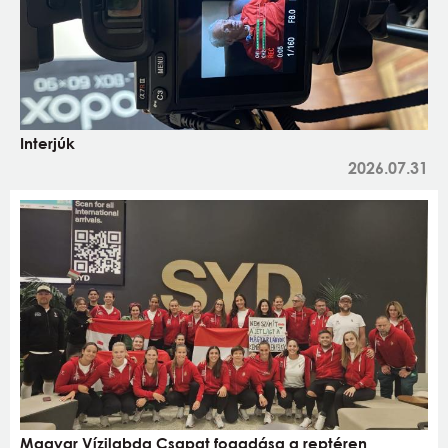
Interjúk
2026.07.31
Magyar Vízilabda Csapat fogadása a reptéren