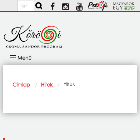
Ugrás a tartalomra
Keresés
Fő
Menü
navigáció
Morzsa
Current:
Hírek
Címlap
Hírek