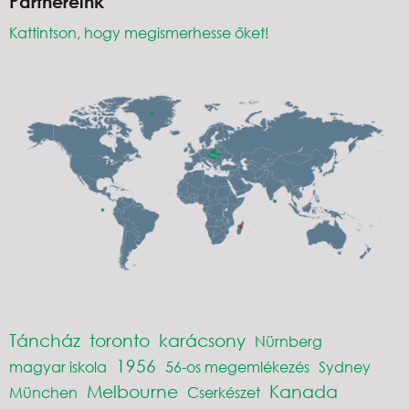
Partnereink
Kattintson, hogy megismerhesse őket!
Táncház
toronto
karácsony
Nürnberg
1956
magyar iskola
56-os megemlékezés
Sydney
Melbourne
Kanada
München
Cserkészet