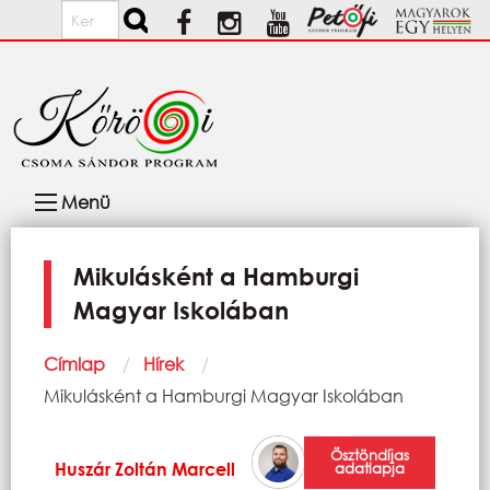
Ugrás a tartalomra
Keresés
Fő
Menü
navigáció
Mikulásként a Hamburgi
Magyar Iskolában
Morzsa
Címlap
Hírek
Current:
Mikulásként a Hamburgi Magyar Iskolában
Ösztöndíjas
Huszár Zoltán Marcell
adatlapja