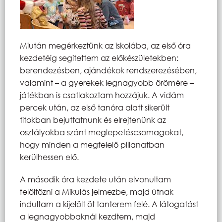
Miután megérkeztünk az iskolába, az első óra
kezdetéig segítettem az előkészületekben:
berendezésben, ajándékok rendszerezésében,
valamint – a gyerekek legnagyobb örömére –
játékban is csatlakoztam hozzájuk. A vidám
percek után, az első tanóra alatt sikerült
titokban bejuttatnunk és elrejtenünk az
osztályokba szánt meglepetéscsomagokat,
hogy minden a megfelelő pillanatban
kerülhessen elő.
A második óra kezdete után elvonultam
felöltözni a Mikulás jelmezbe, majd útnak
indultam a kijelölt öt tanterem felé. A látogatást
a legnagyobbaknál kezdtem, majd