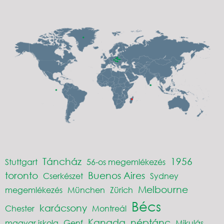
Táncház
1956
Stuttgart
56-os megemlékezés
toronto
Buenos Aires
Cserkészet
Sydney
Melbourne
megemlékezés
München
Zürich
Bécs
karácsony
Chester
Montreál
Kanada
néptánc
magyar iskola
Genf
Mikulás