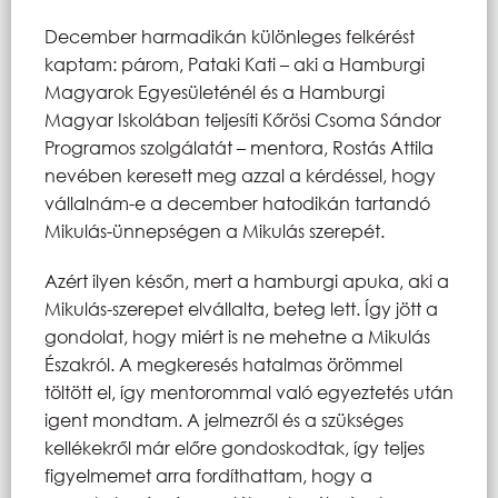
December harmadikán különleges felkérést
kaptam: párom, Pataki Kati – aki a Hamburgi
Magyarok Egyesületénél és a Hamburgi
Magyar Iskolában teljesíti Kőrösi Csoma Sándor
Programos szolgálatát – mentora, Rostás Attila
nevében keresett meg azzal a kérdéssel, hogy
vállalnám-e a december hatodikán tartandó
Mikulás-ünnepségen a Mikulás szerepét.
Azért ilyen későn, mert a hamburgi apuka, aki a
Mikulás-szerepet elvállalta, beteg lett. Így jött a
gondolat, hogy miért is ne mehetne a Mikulás
Északról. A megkeresés hatalmas örömmel
töltött el, így mentorommal való egyeztetés után
igent mondtam. A jelmezről és a szükséges
kellékekről már előre gondoskodtak, így teljes
figyelmemet arra fordíthattam, hogy a