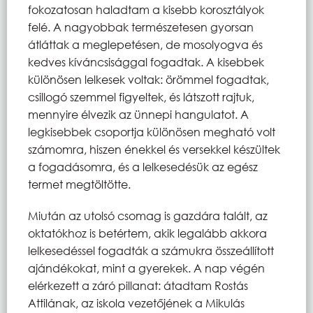
fokozatosan haladtam a kisebb korosztályok
felé. A nagyobbak természetesen gyorsan
átláttak a meglepetésen, de mosolyogva és
kedves kíváncsisággal fogadtak. A kisebbek
különösen lelkesek voltak: örömmel fogadtak,
csillogó szemmel figyeltek, és látszott rajtuk,
mennyire élvezik az ünnepi hangulatot. A
legkisebbek csoportja különösen megható volt
számomra, hiszen énekkel és versekkel készültek
a fogadásomra, és a lelkesedésük az egész
termet megtöltötte.
Miután az utolsó csomag is gazdára talált, az
oktatókhoz is betértem, akik legalább akkora
lelkesedéssel fogadták a számukra összeállított
ajándékokat, mint a gyerekek. A nap végén
elérkezett a záró pillanat: átadtam Rostás
Attilának, az iskola vezetőjének a Mikulás