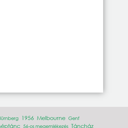
1956
Melbourne
Nürnberg
Genf
néptánc
Táncház
56-os megemlékezés