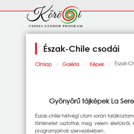
Ugrás a tartalomra
Fő
navigáció
Észak-Chile csodái
Morzsa
Current:
Észak-Ch
Címlap
Galéria
Képek
Gyönyörű tájképek La Sere
Észak-chilei hétvégi utam során találkozt
történetet osztottak meg velem életükről, 
programjainak szervezésében.