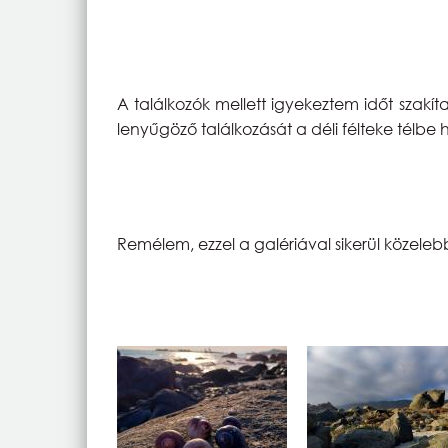
A találkozók mellett igyekeztem időt szakí
lenyűgöző találkozását a déli félteke télbe
Remélem, ezzel a galériával sikerül közele