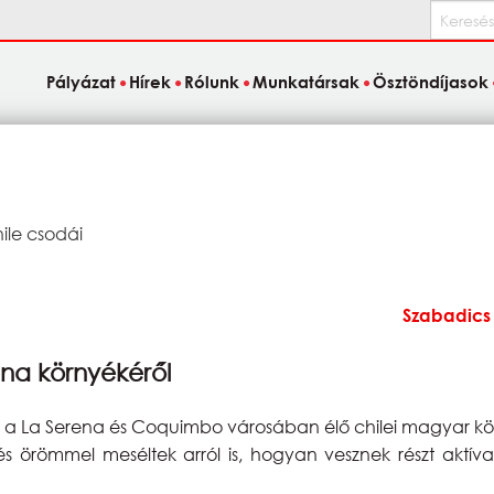
Keresés
Pályázat
Hírek
Rólunk
Munkatársak
Ösztöndíjasok
ile csodái
Szabadics
na környékéről
am a La Serena és Coquimbo városában élő chilei magyar 
és örömmel meséltek arról is, hogyan vesznek részt aktíva