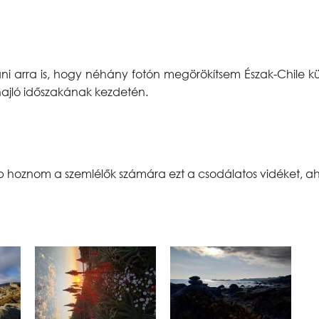
tani arra is, hogy néhány fotón megörökítsem Észak-Chile
 hajló időszakának kezdetén.
bb hoznom a szemlélők számára ezt a csodálatos vidéket, a