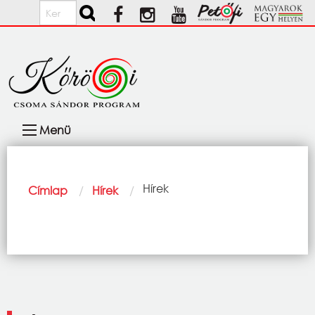
Ugrás a tartalomra
Keresés
Fő
Menü
navigáció
Morzsa
Current:
Hírek
Címlap
Hírek