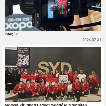
Interjúk
2026.07.31
Magyar Vízilabda Csapat fogadása a reptéren