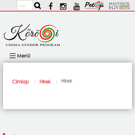
Ugrás a tartalomra
Keresés
Fő
Menü
navigáció
Morzsa
Current:
Hírek
Címlap
Hírek