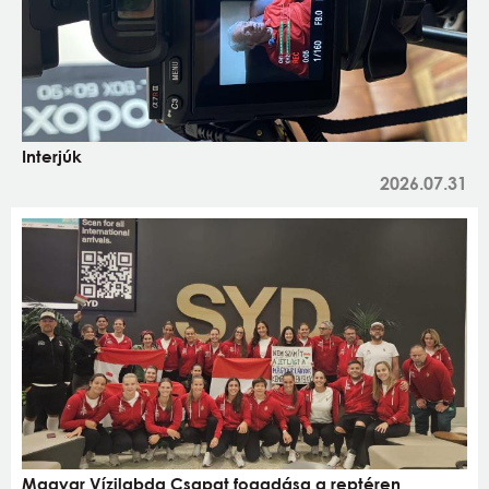
Interjúk
2026.07.31
Magyar Vízilabda Csapat fogadása a reptéren