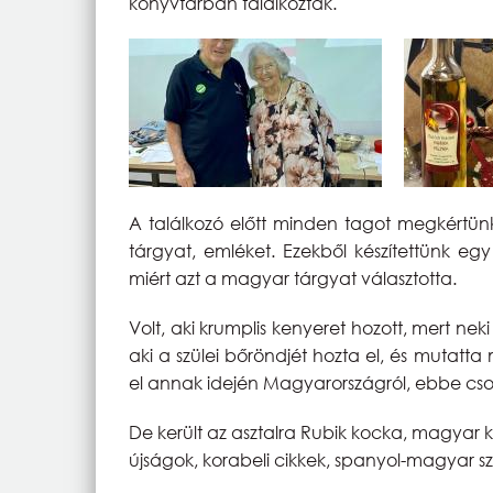
könyvtárban találkoztak.
A találkozó előtt minden tagot megkért
tárgyat, emléket. Ezekből készítettünk eg
miért azt a magyar tárgyat választotta.
Volt, aki krumplis kenyeret hozott, mert neki
aki a szülei bőröndjét hozta el, és mutat
el annak idején Magyarországról, ebbe cso
De került az asztalra Rubik kocka, magyar ká
újságok, korabeli cikkek, spanyol-magyar sz