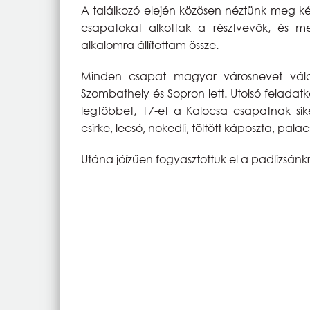
A találkozó elején közösen néztünk meg ké
csapatokat alkottak a résztvevők, és me
alkalomra állítottam össze.
Minden csapat magyar városnevet vála
Szombathely és Sopron lett. Utolsó feladatk
legtöbbet, 17-et a Kalocsa csapatnak sikerü
csirke, lecsó, nokedli, töltött káposzta, pala
Utána jóízűen fogyasztottuk el a padlizsánkré