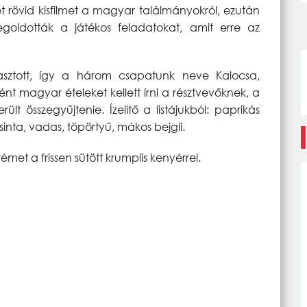
t rövid kisfilmet a magyar találmányokról, ezután
goldották a játékos feladatokat, amit erre az
sztott, így a három csapatunk neve Kalocsa,
ént magyar ételeket kellett írni a résztvevőknek, a
lt összegyűjtenie. Ízelítő a listájukból: paprikás
csinta, vadas, töpörtyű, mákos bejgli.
met a frissen sütött krumplis kenyérrel.