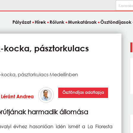
Keresés
Pályázat
Hírek
Rólunk
Munkatársak
Ösztöndíjasok
k-kocka, pásztorkulacs
k-kocka, pásztorkulacs Medellínben
Ösztöndíjas adatlapja
Léránt Andrea
örútjának harmadik állomása
alyi évhez hasonlóan idén ismét a La Floresta