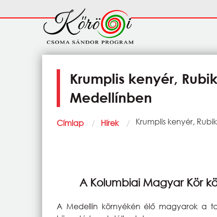
Ugrás a tartalomra
Fő
navigáció
Krumplis kenyér, Rubi
Medellínben
Morzsa
Current:
Krumplis kenyér, Rubi
Címlap
Hírek
A Kolumbiai Magyar Kör k
A Medellín környékén élő magyarok a tav