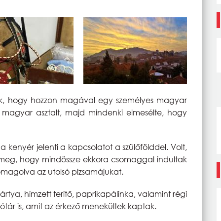
ünk, hogy hozzon magával egy személyes magyar
y magyar asztalt, majd mindenki elmesélte, hogy
 a kenyér jelenti a kapcsolatot a szülőfölddel. Volt,
ta meg, hogy mindössze ekkora csomaggal indultak
magolva az utolsó pizsamájukat.
rtya, hímzett terítő, paprikapálinka, valamint régi
ótár is, amit az érkező menekültek kaptak.