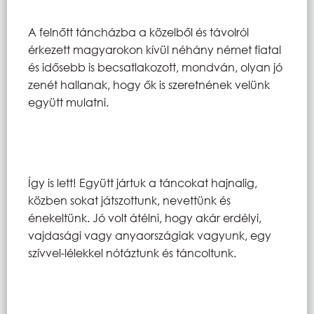
A felnőtt táncházba a közelből és távolról
érkezett magyarokon kívül néhány német fiatal
és idősebb is becsatlakozott, mondván, olyan jó
zenét hallanak, hogy ők is szeretnének velünk
együtt mulatni.
Így is lett! Együtt jártuk a táncokat hajnalig,
közben sokat játszottunk, nevettünk és
énekeltünk. Jó volt átélni, hogy akár erdélyi,
vajdasági vagy anyaországiak vagyunk, egy
szívvel-lélekkel nótáztunk és táncoltunk.