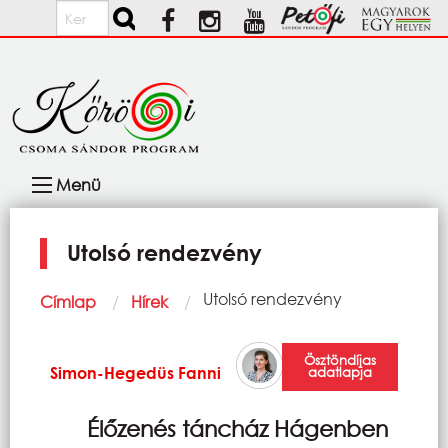
Ugrás a tartalomra
Keresés
Fő
Menü
navigáció
Utolsó rendezvény
Morzsa
Current:
Utolsó rendezvény
Címlap
Hírek
Ösztöndíjas
Simon-Hegedüs Fanni
adatlapja
Élőzenés táncház Hágenben