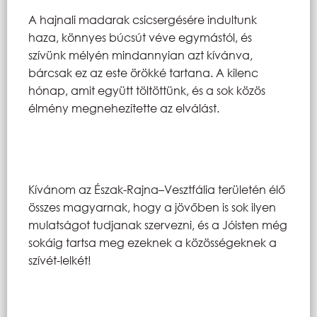
A hajnali madarak csicsergésére indultunk
haza, könnyes búcsút véve egymástól, és
szívünk mélyén mindannyian azt kívánva,
bárcsak ez az este örökké tartana. A kilenc
hónap, amit együtt töltöttünk, és a sok közös
élmény megnehezítette az elválást.
Kívánom az Észak-Rajna–Vesztfália területén élő
összes magyarnak, hogy a jövőben is sok ilyen
mulatságot tudjanak szervezni, és a Jóisten még
sokáig tartsa meg ezeknek a közösségeknek a
szívét-lelkét!