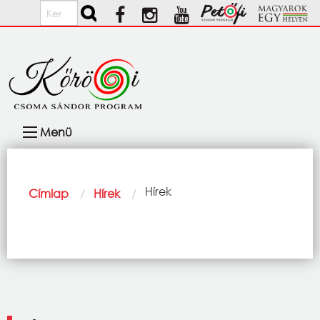
Ugrás a tartalomra
Keresés
Fő
Menü
navigáció
Morzsa
Current:
Hírek
Címlap
Hírek