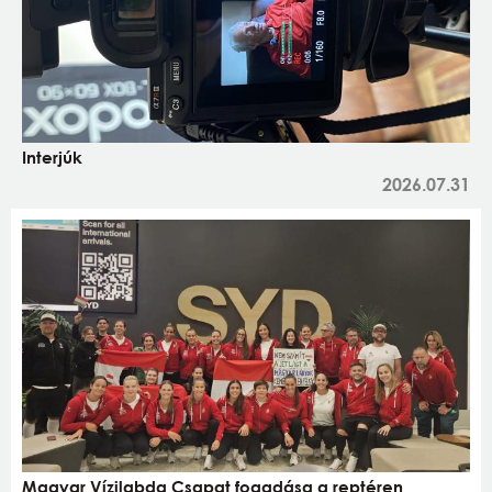
Interjúk
2026.07.31
Magyar Vízilabda Csapat fogadása a reptéren