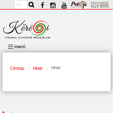
Ugrás a tartalomra
Keresés
Fő
Menü
navigáció
Morzsa
Current:
Hírek
Címlap
Hírek