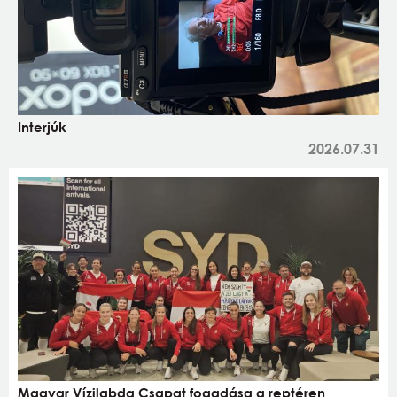
Interjúk
2026.07.31
Magyar Vízilabda Csapat fogadása a reptéren