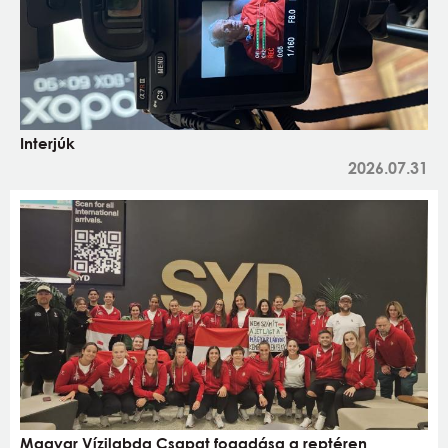
Interjúk
2026.07.31
Magyar Vízilabda Csapat fogadása a reptéren