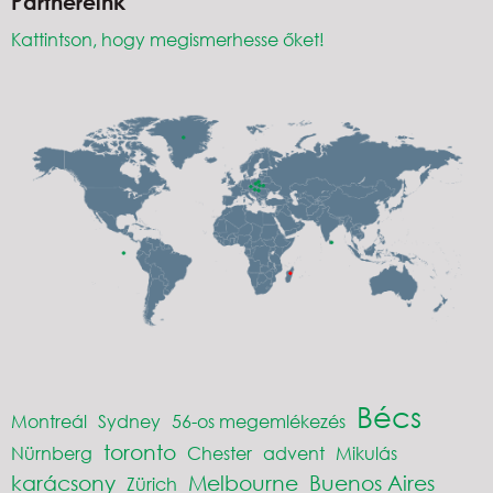
Partnereink
Kattintson, hogy megismerhesse őket!
Bécs
Montreál
Sydney
56-os megemlékezés
toronto
Nürnberg
Chester
advent
Mikulás
karácsony
Melbourne
Buenos Aires
Zürich