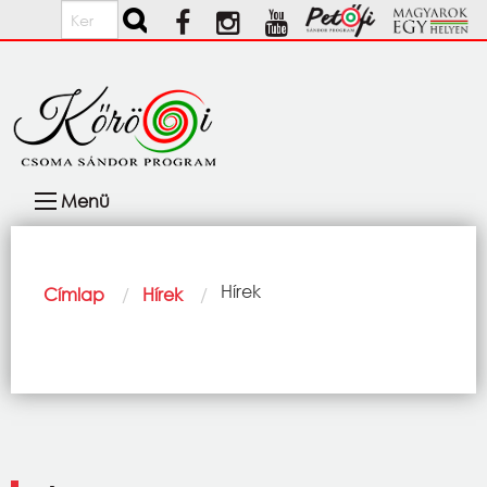
Ugrás a tartalomra
Keresés
Fő
Menü
navigáció
Morzsa
Current:
Hírek
Címlap
Hírek