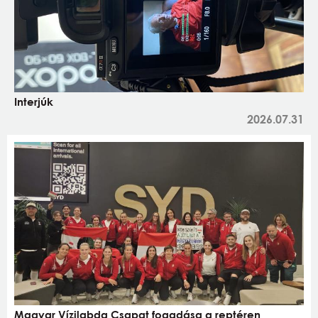
Interjúk
2026.07.31
Magyar Vízilabda Csapat fogadása a reptéren