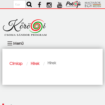
Ugrás a tartalomra
Keresés
Fő
Menü
navigáció
Morzsa
Current:
Hírek
Címlap
Hírek