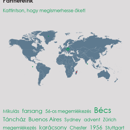
Partnereink
Kattintson, hogy megismerhesse őket!
Bécs
farsang
Mikulás
56-os megemlékezés
Táncház
Buenos Aires
Sydney
advent
Zürich
karácsony
1956
megemlékezés
Chester
Stuttgart