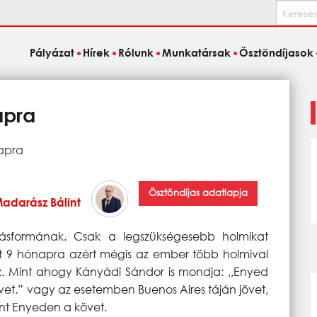
Keresés
Pályázat
Hírek
Rólunk
Munkatársak
Ösztöndíjasok
apra
napra
Ösztöndíjas adatlapja
adarász Bálint
zásformának. Csak a legszükségesebb holmikat
zont 9 hónapra azért mégis az ember több holmival
z. Mint ahogy Kányádi Sándor is mondja: ,,Enyed
követ.” vagy az esetemben Buenos Aires táján jövet,
int Enyeden a követ.