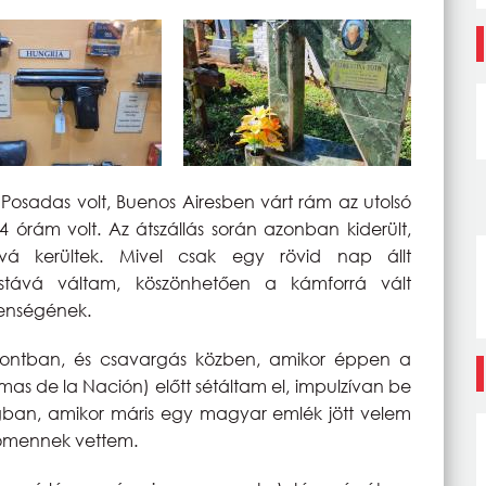
 Posadas volt, Buenos Airesben várt rám az utolsó
24 órám volt. Az átszállás során azonban kiderült,
á kerültek. Mivel csak egy rövid nap állt
uristává váltam, köszönhetően a kámforrá vált
lenségének.
zpontban, és csavargás közben, amikor éppen a
 de la Nación) előtt sétáltam el, impulzívan be
ágban, amikor máris egy magyar emlék jött velem
 ómennek vettem.