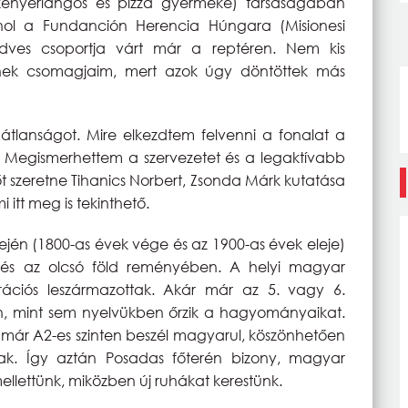
kenyérlángos és pizza gyermeke) társaságában
l a Fundanción Herencia Húngara (Misionesi
ves csoportja várt már a reptéren. Nem kis
nek csomagjaim, mert azok úgy döntöttek más
átlanságot. Mire elkezdtem felvenni a fonalat a
t. Megismerhettem a szervezetet és a legaktívabb
tőt szeretne Tihanics Norbert, Zsonda Márk kutatása
 itt meg is tekinthető.
ején (1800-as évek vége és az 1900-as évek eleje)
 és az olcsó föld reményében. A helyi magyar
rációs leszármazottak. Akár már az 5. vagy 6.
en, mint sem nyelvükben őrzik a hagyományaikat.
s, már A2-es szinten beszél magyarul, köszönhetően
ak. Így aztán Posadas főterén bizony, magyar
 mellettünk, miközben új ruhákat kerestünk.