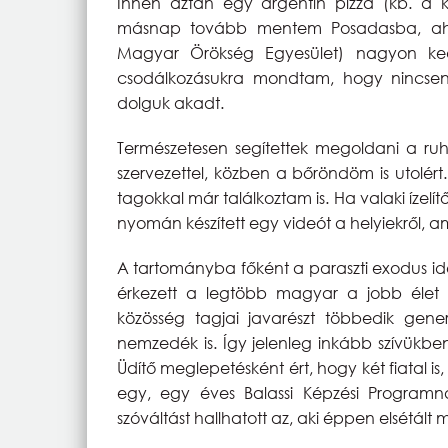
Innen aztán egy argentin pizza (kb. a 
másnap tovább mentem Posadasba, aho
Magyar Örökség Egyesület) nagyon ked
csodálkozásukra mondtam, hogy nincse
dolguk akadt.
Természetesen segítettek megoldani a ruh
szervezettel, közben a bőröndöm is utolér
tagokkal már találkoztam is. Ha valaki ízelí
nyomán készített egy videót a helyiekről, ami
A tartományba főként a paraszti exodus id
érkezett a legtöbb magyar a jobb élet
közösség tagjai javarészt többedik gene
nemzedék is. Így jelenleg inkább szívükb
Üdítő meglepetésként ért, hogy két fiatal i
egy, egy éves Balassi Képzési Programn
szóváltást hallhatott az, aki éppen elsétált