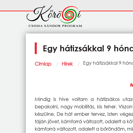
Ugrás a tartalomra
Fő
navigáció
Egy hátizsákkal 9 hón
Morzsa
Current:
Egy hátizsákkal 9 hó
Címlap
Hírek
M
Mindig is híve voltam a hátizsákos uta
bepakolni, nagy mobilitás, kis teher. Vis
készülne. De hát ember tervez, Isten vége
táján jövet, kámforrá változott, odalett a 
kámforrá változott, odalett a bőröndöm, m