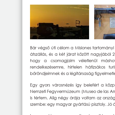
Bár végső úti célom a Misiones tartományi
átszállás, és a két járat között nagyjából 
hogy a csomagjaim véletlenül máshov
rendelkezésemre, hirtelen hátizsákos t
bőröndjeimnek és a légitársaság figyelmet
Egy gyors városnézés így belefért a kö
Nemzeti Fegyvermúzeum (Museo de las Armas
is tértem. Alig négy órája voltam az orsz
szembe: egy magyar gyártású pisztoly. Jó