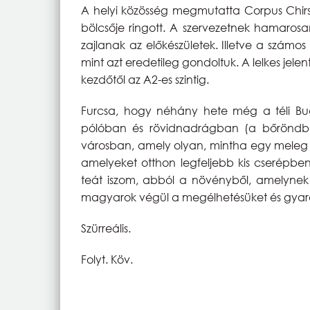
A helyi közösség megmutatta Corpus Chirst
bölcsője ringott. A szervezetnek hamarosa
zajlanak az előkészületek. Illetve a számos
mint azt eredetileg gondoltuk. A lelkes jele
kezdőtől az A2-es szintig.
Furcsa, hogy néhány hete még a téli Bu
pólóban és rövidnadrágban (a bőröndbő
városban, amely olyan, mintha egy meleg 
amelyeket otthon legfeljebb kis cserépbe
teát iszom, abból a növényből, amelynek
magyarok végül a megélhetésüket és gyar
Szürreális.
Folyt. Köv.