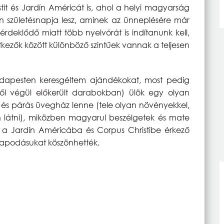
it és Jardín Américát is, ahol a helyi magyarság
n születésnapja lesz, aminek az ünneplésére már
 érdeklődő miatt több nyelvórát is indítanunk kell,
ntkezők között különböző szintűek vannak a teljesen
dapesten keresgéltem ajándékokat, most pedig
l végül előkerült darabokban) ülök egy olyan
és párás üvegház lenne (tele olyan növényekkel,
n látni), miközben magyarul beszélgetek és mate
 a Jardín Américába és Corpus Christibe érkező
apodásukat köszönhették.