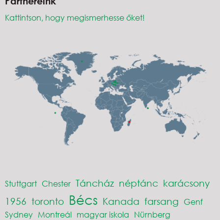
Partnereink
Kattintson, hogy megismerhesse őket!
Táncház
néptánc
karácsony
Stuttgart
Chester
Bécs
1956
toronto
Kanada
farsang
Genf
Sydney
Montreál
magyar iskola
Nürnberg