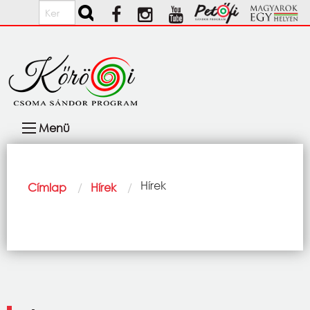
Ugrás a tartalomra
Keresés
Fő
Menü
navigáció
Morzsa
Current:
Hírek
Címlap
Hírek