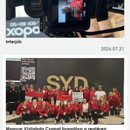
Interjúk
2026.07.31
Magyar Vízilabda Csapat fogadása a reptéren