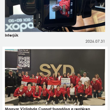
Interjúk
2026.07.31
Magyar Vízilabda Csapat fogadása a reptéren