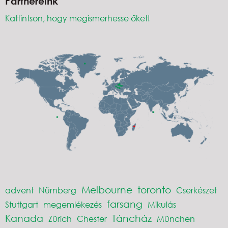
Partnereink
Kattintson, hogy megismerhesse őket!
Melbourne
toronto
advent
Nürnberg
Cserkészet
farsang
Stuttgart
megemlékezés
Mikulás
Kanada
Táncház
Zürich
Chester
München