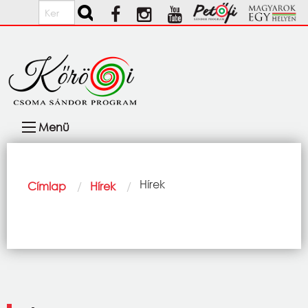
Ugrás a tartalomra
Keresés
Fő
Menü
navigáció
Morzsa
Current:
Hírek
Címlap
Hírek