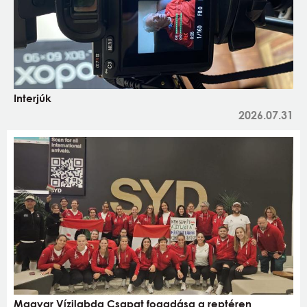
Interjúk
2026.07.31
Magyar Vízilabda Csapat fogadása a reptéren