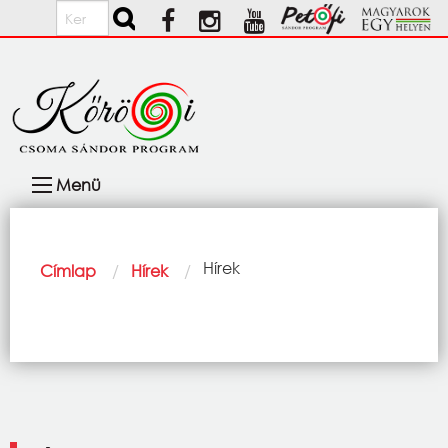
Ugrás a tartalomra
Keresés
Fő
Menü
navigáció
Morzsa
Current:
Hírek
Címlap
Hírek