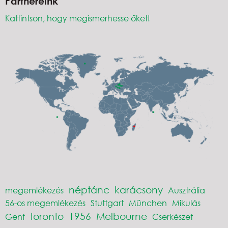
Partnereink
Kattintson, hogy megismerhesse őket!
néptánc
karácsony
megemlékezés
Ausztrália
56-os megemlékezés
Stuttgart
München
Mikulás
toronto
1956
Melbourne
Genf
Cserkészet