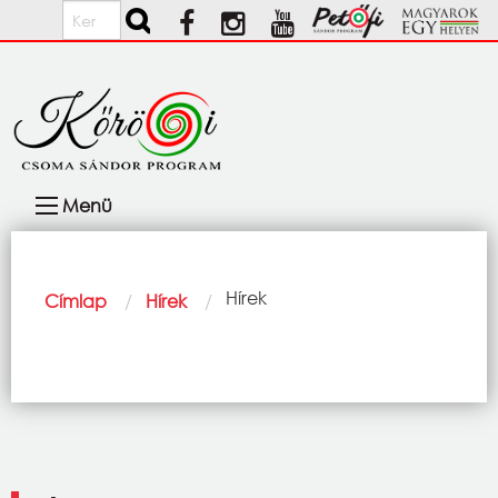
Ugrás a tartalomra
Keresés
Fő
Menü
navigáció
Morzsa
Current:
Hírek
Címlap
Hírek