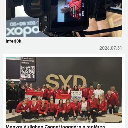
Interjúk
2026.07.31
Magyar Vízilabda Csapat fogadása a reptéren