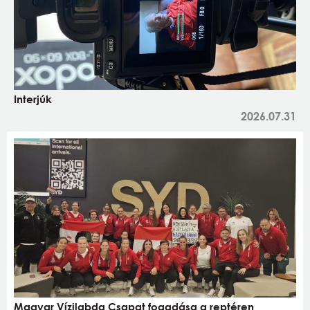
Interjúk
2026.07.31
Magyar Vízilabda Csapat fogadása a reptéren