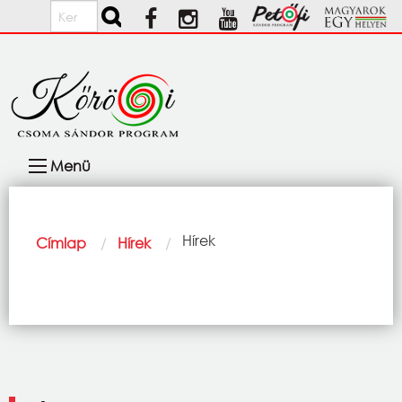
Ugrás a tartalomra
Keresés
Fő
Menü
navigáció
Morzsa
Current:
Hírek
Címlap
Hírek