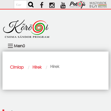
Ugrás a tartalomra
Keresés
Fő
Menü
navigáció
Morzsa
Current:
Hírek
Címlap
Hírek