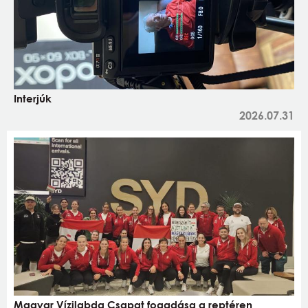
Interjúk
2026.07.31
Magyar Vízilabda Csapat fogadása a reptéren