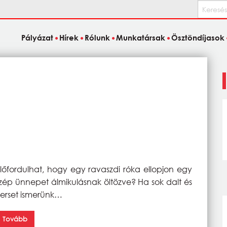
Keresés
Pályázat
Hírek
Rólunk
Munkatársak
Ösztöndíjasok
lőfordulhat, hogy egy ravaszdi róka ellopjon egy
zép ünnepet álmikulásnak öltözve? Ha sok dalt és
erset ismerünk…
Tovább