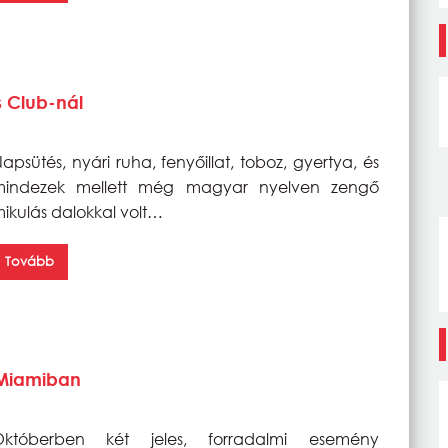
s Club-nál
apsütés, nyári ruha, fenyőillat, toboz, gyertya, és
mindezek mellett még magyar nyelven zengő
ikulás dalokkal volt…
Tovább
 Miamiban
Októberben két jeles, forradalmi esemény