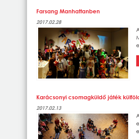
Farsang Manhattanben
2017.02.28
A
e
Karácsonyi csomagküldő játék külföld
2017.02.13
A
e
e