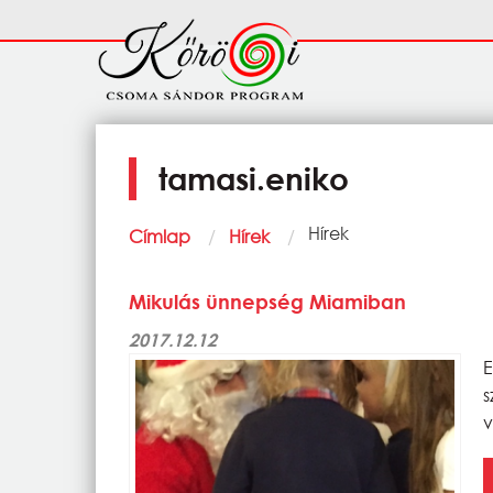
Ugrás a tartalomra
Fő
navigáció
tamasi.eniko
Morzsa
Current:
Hírek
Címlap
Hírek
Mikulás ünnepség Miamiban
2017.12.12
E
s
v