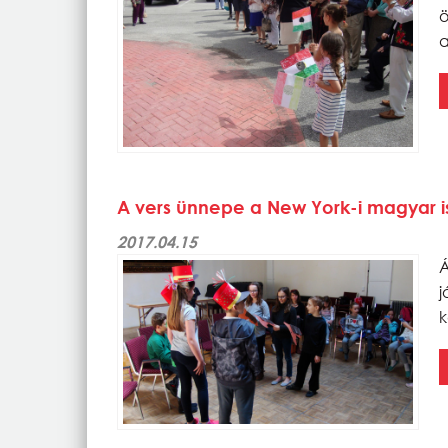
ö
a
A vers ünnepe a New York-i magyar 
2017.04.15
Á
j
k