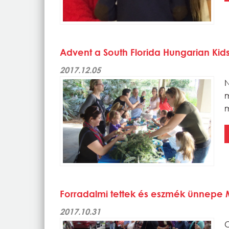
Advent a South Florida Hungarian Kid
2017.12.05
N
m
Forradalmi tettek és eszmék ünnepe
2017.10.31