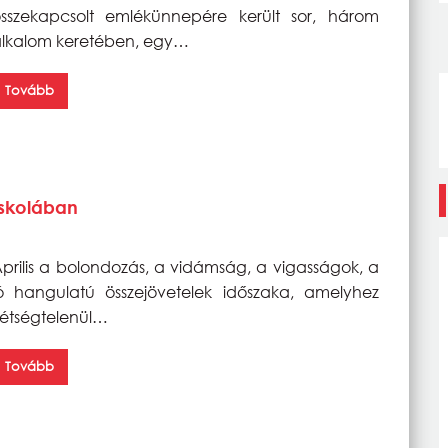
sszekapcsolt emlékünnepére került sor, három
lkalom keretében, egy…
Tovább
iskolában
prilis a bolondozás, a vidámság, a vigasságok, a
ó hangulatú összejövetelek időszaka, amelyhez
étségtelenül…
Tovább