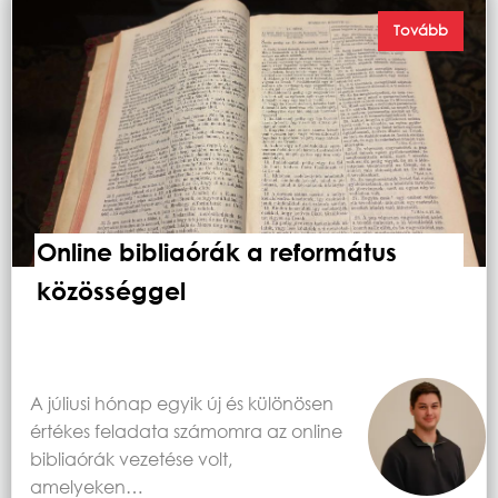
Tovább
Online bibliaórák a református
közösséggel
A júliusi hónap egyik új és különösen
értékes feladata számomra az online
bibliaórák vezetése volt,
amelyeken…