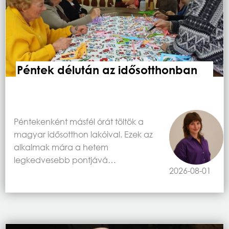
Péntek délután az idősotthonban
Péntekenként másfél órát töltök a
magyar idősotthon lakóival. Ezek az
alkalmak mára a hetem
legkedvesebb pontjává…
2026-08-01