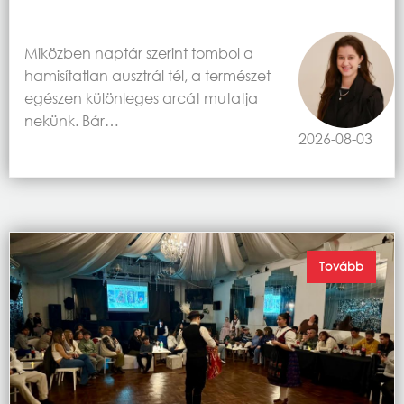
Miközben naptár szerint tombol a
hamisítatlan ausztrál tél, a természet
egészen különleges arcát mutatja
nekünk. Bár…
2026-08-03
Tovább