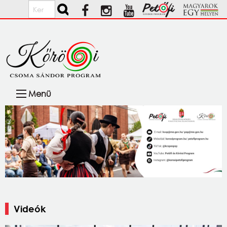
Ugrás a tartalomra
Keresés
Fő
Menü
navigáció
Videók