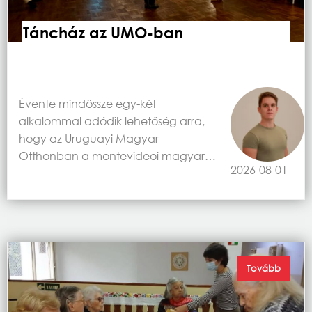
Táncház az UMO-ban
Évente mindössze egy-két
alkalommal adódik lehetőség arra,
hogy az Uruguayi Magyar
Otthonban a montevideoi magyar…
2026-08-01
Tovább