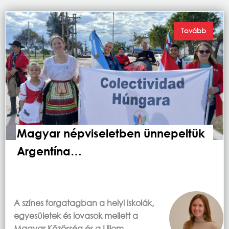
Tovább
Magyar népviseletben ünnepeltük
Argentína…
A színes forgatagban a helyi iskolák,
egyesületek és lovasok mellett a
Magyar Közösség és a Liliom…