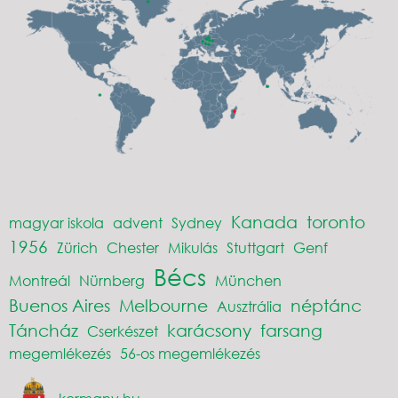
Kanada
toronto
magyar iskola
advent
Sydney
1956
Zürich
Chester
Mikulás
Stuttgart
Genf
Bécs
Montreál
Nürnberg
München
Buenos Aires
Melbourne
néptánc
Ausztrália
Táncház
karácsony
farsang
Cserkészet
megemlékezés
56-os megemlékezés
kormany.hu