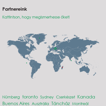
Partnereink
Kattintson, hogy megismerhesse őket!
toronto
Kanada
Nürnberg
Sydney
Cserkészet
Buenos Aires
Táncház
Ausztrália
Montreál