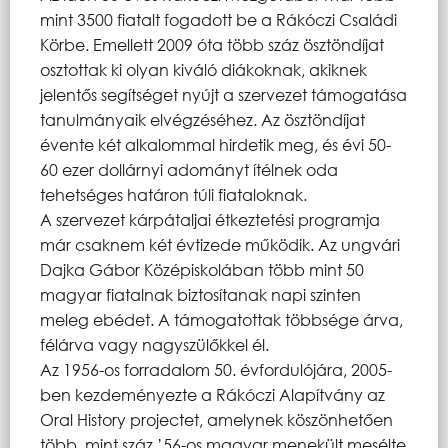
mint 3500 fiatalt fogadott be a Rákóczi Családi
Körbe. Emellett 2009 óta több száz ösztöndíjat
osztottak ki olyan kiváló diákoknak, akiknek
jelentős segítséget nyújt a szervezet támogatása
tanulmányaik elvégzéséhez. Az ösztöndíjat
évente két alkalommal hirdetik meg, és évi 50-
60 ezer dollárnyi adományt ítélnek oda
tehetséges határon túli fiataloknak.
A szervezet kárpátaljai étkeztetési programja
már csaknem két évtizede működik. Az ungvári
Dajka Gábor Középiskolában több mint 50
magyar fiatalnak biztosítanak napi szinten
meleg ebédet. A támogatottak többsége árva,
félárva vagy nagyszülőkkel él.
Az 1956-os forradalom 50. évfordulójára, 2005-
ben kezdeményezte a Rákóczi Alapítvány az
Oral History projectet, amelynek köszönhetően
több, mint száz ’56-os magyar menekült mesélte