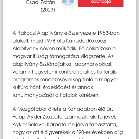
adatlapja
Csadi Zoltán
(2023)
A Rákóczi Alapítvány előszervezete 1953-ban
alakult, majd 1976 óta Kanadai Rákóczi
Alapítvány néven működik. Fő célkitűzése a
magyar ifjúság támogatása világszerte. Az
alapítvány ösztöndíjakkal, adományokkal,
valamint egyetemi konferenciák és kulturális
programok rendezésével segíti elő a magyar
kultúra iránti érdeklődést és annak
tanulmányozását a fiatalok körében.
A Mozgótábor ötlete a Kanadában élő Dr.
Papp-Aykler Zsuzsától származik, aki férjével,
Aykler Bélával Kárpátalján járva tapasztalta,
hogy az ott élő gyerekek a ’90-es években alig