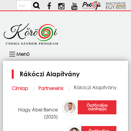
Ugrás a tartalomra
Keresés
Fő
Menü
navigáció
Rákóczi Alapítvány
Morzsa
Current:
Rákóczi Alapítvány
Címlap
Partnereink
Ösztöndíjas
adatlapja
Nagy Ábel Bence
(2025)