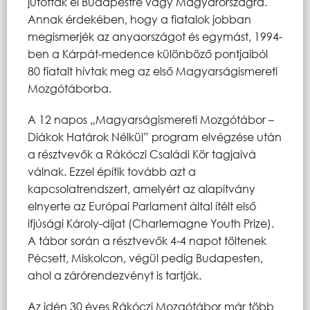
jutottak el Budapestre vagy Magyarországra.
Annak érdekében, hogy a fiatalok jobban
megismerjék az anyaországot és egymást, 1994-
ben a Kárpát-medence különböző pontjaiból
80 fiatalt hívtak meg az első Magyarságismereti
Mozgótáborba.
A 12 napos „Magyarságismereti Mozgótábor –
Diákok Határok Nélkül” program elvégzése után
a résztvevők a Rákóczi Családi Kör tagjaivá
válnak. Ezzel építik tovább azt a
kapcsolatrendszert, amelyért az alapítvány
elnyerte az Európai Parlament által ítélt első
ifjúsági Károly-díjat (Charlemagne Youth Prize).
A tábor során a résztvevők 4-4 napot töltenek
Pécsett, Miskolcon, végül pedig Budapesten,
ahol a zárórendezvényt is tartják.
Az idén 30 éves Rákóczi Mozgótábor már több