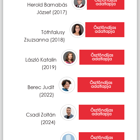
Ösztöndíjas
adatlapja
Herold Barnabás
József (2017)
Ösztöndíjas
adatlapja
Tóthfalusy
Zsuzsanna (2018)
Ösztöndíjas
adatlapja
László Katalin
(2019)
Ösztöndíjas
adatlapja
Berec Judit
(2022)
Ösztöndíjas
adatlapja
Csadi Zoltán
(2024)
Ösztöndíjas