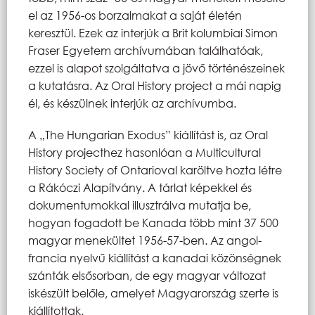
el az 1956-os borzalmakat a saját életén
keresztül. Ezek az interjúk a Brit kolumbiai Simon
Fraser Egyetem archívumában találhatóak,
ezzel is alapot szolgáltatva a jövő történészeinek
a kutatásra. Az Oral History project a mái napig
él, és készülnek interjúk az archívumba.
A „The Hungarian Exodus” kiállítást is, az Oral
History projecthez hasonlóan a Multicultural
History Society of Ontarioval karöltve hozta létre
a Rákóczi Alapítvány. A tárlat képekkel és
dokumentumokkal illusztrálva mutatja be,
hogyan fogadott be Kanada több mint 37 500
magyar menekültet 1956-57-ben. Az angol-
francia nyelvű kiállítást a kanadai közönségnek
szánták elsősorban, de egy magyar változat
iskészült belőle, amelyet Magyarország szerte is
kiállítottak.