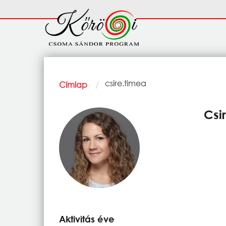
Ugrás a tartalomra
Fő
navigáció
Morzsa
Current:
csire.timea
Címlap
Csi
Aktivitás éve