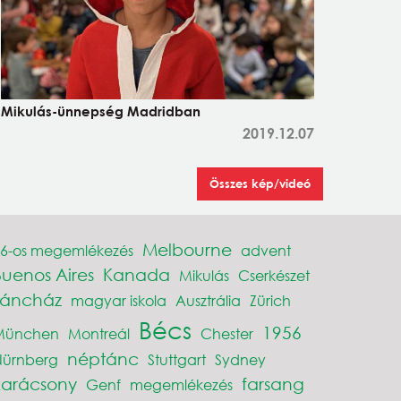
Mikulás-ünnepség Madridban
2019.12.07
Összes kép/videó
Melbourne
6-os megemlékezés
advent
Buenos Aires
Kanada
Mikulás
Cserkészet
Táncház
magyar iskola
Ausztrália
Zürich
Bécs
1956
München
Montreál
Chester
néptánc
Nürnberg
Stuttgart
Sydney
karácsony
farsang
Genf
megemlékezés