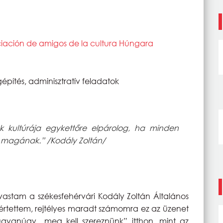
ciación de amigos de la cultura Húngara
pítés, adminisztratív feladatok
ök kultúrája egykettőre elpárolog, ha minden
 magának.” /Kodály Zoltán/
lvastam a székesfehérvári Kodály Zoltán Általános
értettem, rejtélyes maradt számomra ez az üzenet
ugyanúgy „meg kell szereznünk” itthon, mint az