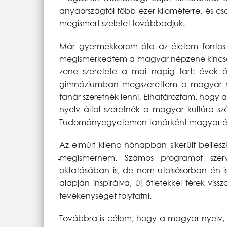
anyaországtól több ezer kilométerre, és cs
megismert szeletet továbbadjuk.
Már gyermekkorom óta az életem fontos r
megismerkedtem a magyar népzene kincseiv
zene szeretete a mai napig tart: évek 
gimnáziumban megszerettem a magyar nye
tanár szeretnék lenni. Elhatároztam, hogy 
nyelv által szeretnék a magyar kultúra sz
Tudományegyetemen tanárként magyar és 
Az elmúlt kilenc hónapban sikerült beill
̵megismernem. Számos programot szer
oktatásában is, de nem utolsósorban én i
alapján inspirálva, új ötletekkel térek v
tevékenységet folytatni.
Továbbra is célom, hogy a magyar nyelv, i