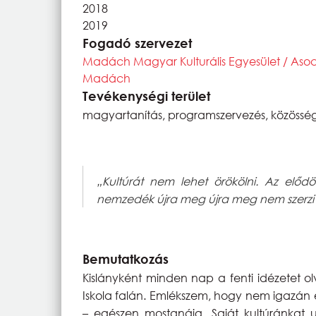
2018
2019
Fogadó szervezet
Madách Magyar Kulturális Egyesület / Aso
Madách
Tevékenységi terület
magyartanítás, programszervezés, közösségé
„Kultúrát nem lehet örökölni. Az előd
nemzedék újra meg újra meg nem szerzi
Bemutatkozás
Kislányként minden nap a fenti idézetet o
Iskola falán. Emlékszem, hogy nem igazán 
– egészen mostanáig. Saját kultúránkat 