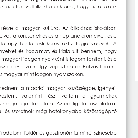
ak ez után vállalkozhatunk arra, hogy az általunk
észe a magyar kultúra. Az általános iskolában
el, a kóruséneklés és a néptánc örömeivel, és a
óta egy budapesti kórus aktív tagja vagyok. A
lvet és irodalmat, és kialakult bennem, hogy
a magyart idegen nyelvként is fogom tanítani, és a
ószólójává válni. Így végeztem az Eötvös Loránd
magyar mint idegen nyelv szakon.
eszkednem a madridi magyar közösségbe, igényeit
veztem, valamint részt vettem a gyermekek
s rengeteget tanultam. Az eddigi tapasztalataim
issza, és szeretnék még hatékonyabb közösségépítő
rodalom, folklór és gasztronómia minél színesebb