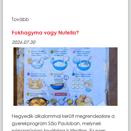
Tovább
Fokhagyma vagy Nutella?
2026.07.30
Negyedik alkalommal került megrendezésre a
gyerekprogram São Pauloban, melynek
népszerűsége továbbra is töretlen. Ez nem