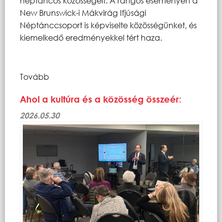
néptáncos közösségeit. A rangos eseményen a
New Brunswick-i Mákvirág Ifjúsági
Néptánccsoport is képviselte közösségünket, és
kiemelkedő eredményekkel tért haza.
Tovább
Ahol a kultúra és a közösség összeér:
2026.05.30