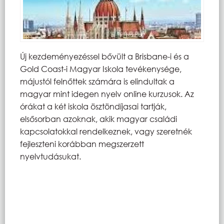
Új kezdeményezéssel bővült a Brisbane-i és a
Gold Coast-i Magyar Iskola tevékenysége,
májustól felnőttek számára is elindultak a
magyar mint idegen nyelv online kurzusok. Az
órákat a két iskola ösztöndíjasai tartják,
elsősorban azoknak, akik magyar családi
kapcsolatokkal rendelkeznek, vagy szeretnék
fejleszteni korábban megszerzett
nyelvtudásukat.