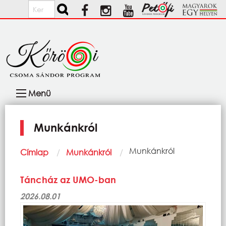
Ugrás a tartalomra
Keresés
Fő
Menü
navigáció
Munkánkról
Morzsa
Current:
Munkánkról
Címlap
Munkánkról
Táncház az UMO-ban
2026.08.01