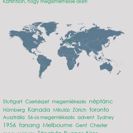
Kattintson, hogy megismerhesse őket!
néptánc
Stuttgart
Cserkészet
megemlékezés
Kanada
toronto
Nürnberg
Mikulás
Zürich
Ausztrália
56-os megemlékezés
advent
Sydney
1956
farsang
Melbourne
Genf
Chester