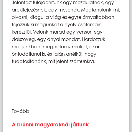
Jelentést tulajdonítunk egy mozdulatnak, egy
arckifejezésnek, egy mesének. Megtanulunk írni,
olvasni, kitágul a világ és egyre árnyaltabban
fejezzük ki magunkat a nyelv csatornáin
keresztül. Velünk marad egy verssor, egy
dalszöveg, egy anyai mondat. Hordozzuk
magunkban, meghatároz minket, akár
öntudatlanul is, és talán anélkül, hogy
tudatosítanánk, mit jelent számunkra.
Tovább
A brünni magyaroknál jártunk