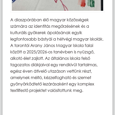
A diaszpórában élő magyar közösségek
számára az identitás megőrzésének és a
kulturális gyökerek ápolásának egyik
legfontosabb bástyái a hétvégi magyar iskolák.
A torontói Arany János Magyar Iskola falai
között a 2025/2026-os tanévben is nyüzsgő,
alkotó élet zajlott. Az általános iskola felső
tagozatos diákjaival egy rendkívül tartalmas,
egész éven átívelő utazáson vettünk részt,
amelynek méltó, kézzelfogható és szemet
gyönyörködtető lezárásaként egy komplex
textilfestő projektet valósítottunk meg.