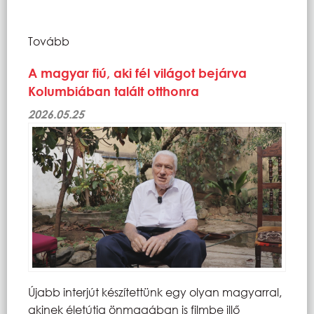
Tovább
A magyar fiú, aki fél világot bejárva
Kolumbiában talált otthonra
2026.05.25
Újabb interjút készítettünk egy olyan magyarral,
akinek életútja önmagában is filmbe illő