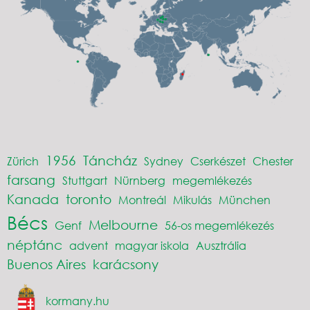
1956
Táncház
Zürich
Sydney
Cserkészet
Chester
farsang
Stuttgart
Nürnberg
megemlékezés
Kanada
toronto
Montreál
Mikulás
München
Bécs
Melbourne
Genf
56-os megemlékezés
néptánc
advent
magyar iskola
Ausztrália
Buenos Aires
karácsony
kormany.hu