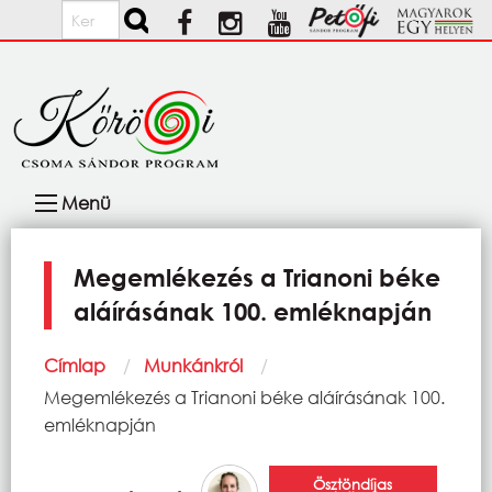
Ugrás a tartalomra
Keresés
Fő
Menü
navigáció
Megemlékezés a Trianoni béke
aláírásának 100. emléknapján
Morzsa
Címlap
Munkánkról
Current:
Megemlékezés a Trianoni béke aláírásának 100.
emléknapján
Ösztöndíjas