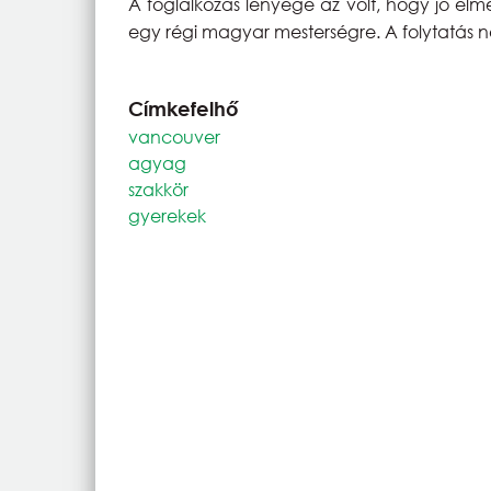
A foglalkozás lényege az volt, hogy jó él
egy régi magyar mesterségre. A folytatás n
Címkefelhő
vancouver
agyag
szakkör
gyerekek