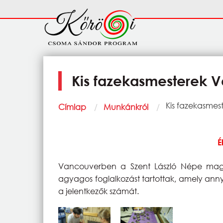
Ugrás a tartalomra
Fő
navigáció
Kis fazekasmesterek 
Morzsa
Current:
Kis fazekasme
Címlap
Munkánkról
É
Vancouverben a Szent László Népe magya
agyagos foglalkozást tartottak, amely annyi
a jelentkezők számát.