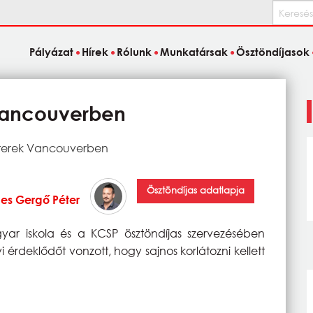
Keresés
Pályázat
Hírek
Rólunk
Munkatársak
Ösztöndíjasok
Vancouverben
sterek Vancouverben
Ösztöndíjas adatlapja
les Gergő Péter
r iskola és a KCSP ösztöndíjas szervezésében
 érdeklődőt vonzott, hogy sajnos korlátozni kellett