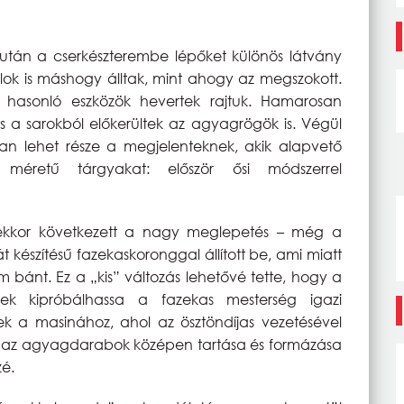
után a cserkészterembe lépőket különös látvány
alok is máshogy álltak, mint ahogy az megszokott.
 hasonló eszközök hevertek rajtuk. Hamarosan
és a sarokból előkerültek az agyagrögök is. Végül
an lehet része a megjelenteknek, akik alapvető
 méretű tárgyakat: először ősi módszerrel
de ekkor következett a nagy meglepetés – még a
t készítésű fazekaskoronggal állított be, ami miatt
m bánt. Ez a „kis” változás lehetővé tette, hogy a
ek kipróbálhassa a fazekas mesterség igazi
ek a masinához, ahol az ösztöndíjas vezetésével
ha az agyagdarabok középen tartása és formázása
zé.