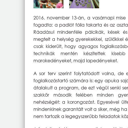
2016. november 13-án, a vasárnapi mise 
fogadta: a padlót fólia takarta és az aszt
Ráadásul mindenféle pálcikák, kések és
megtelt a helység gyerekekkel, szülőkkel 
csak kiderült, hogy agyagos foglalkozásb
technikák mentén készítettek kisebb
marokedényeket, majd lapedényeket.
A sor terv szerint folytatódott volna, 
foglalkozástartó számára is: egy apuka sajá
átalakult a program, de ezt végül senki se
szakkör második felében minden gyer
nehézségét: a korongozást. Egyesével ült
mindenkinek garantált volt a siker, még 
nem tartozik a legegyszerűbb feladatok kö