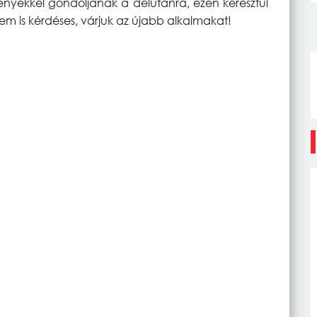
ményekkel gondoljanak a délutánra, ezen keresztül
em is kérdéses, várjuk az újabb alkalmakat!