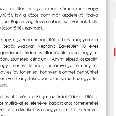
ozza az itteni magyarokhoz, németekhez, vagy
ltúrát, így a közös pont már kezdetektől fogva
 járt Bajorország fővárosában, sőt vannak helyi
t köszöntötték egymást.
t, hogy egyszerre ünnepelték a helyi magyarok a
 Regös Magyar Néptánc Egyesület 10 éves
 gondolunk, érdemes elfantáziálni azon, hogy mi
an, szünetek csinálunk. Amint elkezd összeállni
hogy mennyi kitartás, hullámvölgy, élmény és
ogy ez így történjen, könnyen elönthet bennünket
nem volt hiány, főképpen azért is, mert az együttes
sség.
llítással is várta a Regös az érdeklődőket. Utóbbi
egös múltjával és jelenével kapcsolatos történeteket
lította a kicsiket és a nagyokat is, sőt, kézműves
nek.