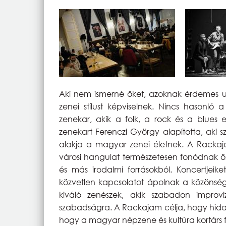
Aki nem ismerné őket, azoknak érdemes u
zenei stílust képviselnek. Nincs hasonló 
zenekar, akik a folk, a rock és a blues
zenekart Ferenczi György alapította, aki 
alakja a magyar zenei életnek. A Rackaj
városi hangulat természetesen fonódnak ös
és más irodalmi forrásokból. Koncertjeike
közvetlen kapcsolatot ápolnak a közönsé
kiváló zenészek, akik szabadon improv
szabadságra. A Rackajam célja, hogy hidat
hogy a magyar népzene és kultúra kortárs f