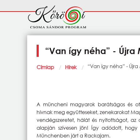
Ugrás a tartalomra
Fő
navigáció
“Van így néha” - Újr
Morzsa
Current:
“Van így néha” - Új
Címlap
Hírek
A müncheni magyarok barátságos és ott
hívnak meg együtteseket, zenekarokat Magy
vendégszeretet, hálát és nyitottságot, az 
alapján szívesen jön! Így adódott, hog
Münchenben járt a Rackajam.