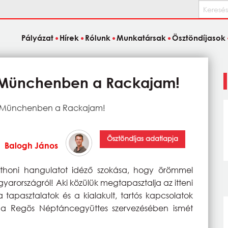
Keresés
Pályázat
Hírek
Rólunk
Munkatársak
Ösztöndíjasok
a Münchenben a Rackajam!
ra Münchenben a Rackajam!
Ösztöndíjas adatlapja
Balogh János
honi hangulatot idéző szokása, hogy örömmel
arországról! Aki közülük megtapasztalja az itteni
a tapasztalatok és a kialakult, tartós kapcsolatok
y a Regös Néptáncegyüttes szervezésében ismét