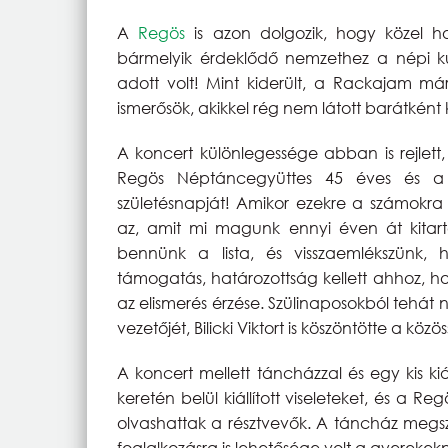
A
Regös
is azon dolgozik, hogy közel h
bármelyik érdeklődő nemzethez a népi ku
adott volt! Mint kiderült, a Rackajam már
ismerősök, akikkel rég nem látott barátkén
A koncert különlegessége abban is rejlet
Regös Néptáncegyüttes 45 éves és a
születésnapját! Amikor ezekre a számokra
az, amit mi magunk ennyi éven át kitartó
bennünk a lista, és visszaemlékszünk, 
támogatás, határozottság kellett ahhoz, h
az elismerés érzése. Szülinaposokból tehát 
vezetőjét, Bilicki Viktort is köszöntötte a közö
A koncert mellett táncházzal és egy kis kiá
keretén belül kiállított viseleteket, és a R
olvashattak a résztvevők. A táncház megszó
foglalkozásra is lehetősége volt a gyerekek