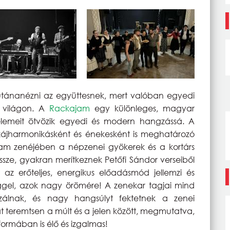
tánanézni az együttesnek, mert valóban egyedi
a világon. A
Rackajam
egy különleges, magyar
 elemeit ötvözik egyedi és modern hangzássá. A
szájharmonikásként és énekesként is meghatározó
am zenéjében a népzenei gyökerek és a kortárs
sze, gyakran merítkeznek Petőfi Sándor verseiből
t az erőteljes, energikus előadásmód jellemzi és
ggel, azok nagy örömére! A zenekar tagjai mind
izálnak, és nagy hangsúlyt fektetnek a zenei
 teremtsen a múlt és a jelen között, megmutatva,
ormában is élő és izgalmas!