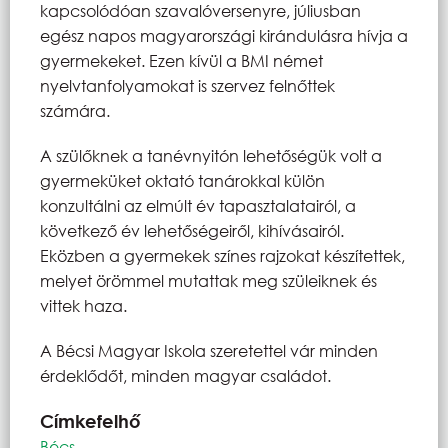
kapcsolódóan szavalóversenyre, júliusban
egész napos magyarországi kirándulásra hívja a
gyermekeket. Ezen kívül a BMI német
nyelvtanfolyamokat is szervez felnőttek
számára.
A szülőknek a tanévnyitón lehetőségük volt a
gyermeküket oktató tanárokkal külön
konzultálni az elmúlt év tapasztalatairól, a
következő év lehetőségeiről, kihívásairól.
Eközben a gyermekek színes rajzokat készítettek,
melyet örömmel mutattak meg szüleiknek és
vittek haza.
A Bécsi Magyar Iskola szeretettel vár minden
érdeklődőt, minden magyar családot.
Címkefelhő
Bécs