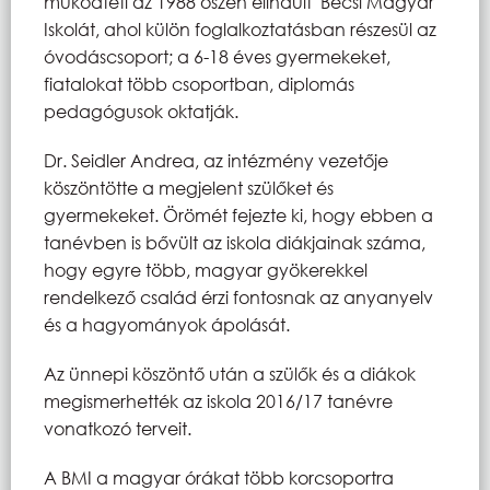
működteti az 1988 őszén elindult Bécsi Magyar
Iskolát, ahol külön foglalkoztatásban részesül az
óvodáscsoport; a 6-18 éves gyermekeket,
fiatalokat több csoportban, diplomás
pedagógusok oktatják.
Dr. Seidler Andrea, az intézmény vezetője
köszöntötte a megjelent szülőket és
gyermekeket. Örömét fejezte ki, hogy ebben a
tanévben is bővült az iskola diákjainak száma,
hogy egyre több, magyar gyökerekkel
rendelkező család érzi fontosnak az anyanyelv
és a hagyományok ápolását.
Az ünnepi köszöntő után a szülők és a diákok
megismerhették az iskola 2016/17 tanévre
vonatkozó terveit.
A BMI a magyar órákat több korcsoportra