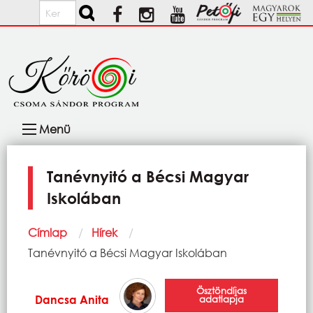
Ugrás a tartalomra
Keresés
Fő
Menü
navigáció
Tanévnyitó a Bécsi Magyar
Iskolában
Morzsa
Címlap
Hírek
Current:
Tanévnyitó a Bécsi Magyar Iskolában
Ösztöndíjas
Dancsa Anita
adatlapja