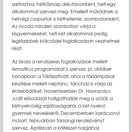
szétosztva, hétköznap délutánonként, heti egy
alkalommal szervezi meg. Emellett működnek a
hétvégi csoportok is kéthetente, szombatonként.
Az óvoda minden szombaton várja a
kisgyermekeket, heti két alkalommal pedig
legkisebbek bölcsődei foglalkozáson veszhetnek
részt.
Az iskola a rendszeres foglalkozások mellett
tematikus programokat is szervez: pl. október
hónapban a Tökfesztivált, ahol a töklámpások
készítése mellett néptánc, táncház is várja az
érdeklődőket. Novemberben Dr. Navracsics
Judit előadását hallgathatják meg a szülők a
kétnyelvűség sajátosságairól, a két nyelvű
gyermek neveléséről. Decemberben karácsonyi
műsort, februárban farsangi rendezvényt
szervez. Áprilisban a költészet napjához