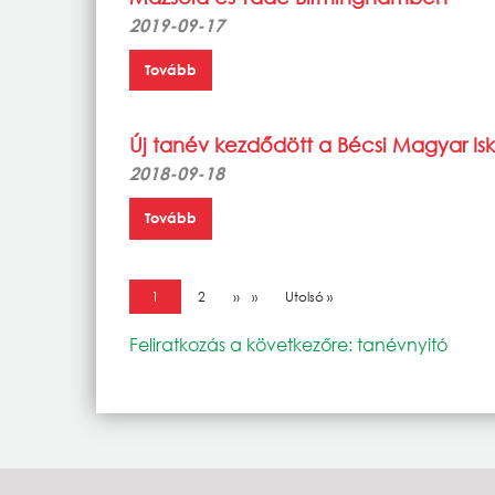
2019-09-17
Tovább
Új tanév kezdődött a Bécsi Magyar I
2018-09-18
Tovább
Oldalszámozás
Jelenlegi oldal
1
Oldal
2
Következő oldal
››
Utolsó oldal
Utolsó »
Feliratkozás a következőre: tanévnyitó