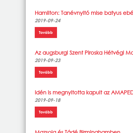
Hamilton: Tanévnyitó mise batyus eb
2019-09-24
Tovább
Az augsburgi Szent Piroska Hétvégi M
2019-09-23
Tovább
Idén is megnyitotta kapuit az AMAPE
2019-09-18
Tovább
Mazsola és Tádé Birminghamben