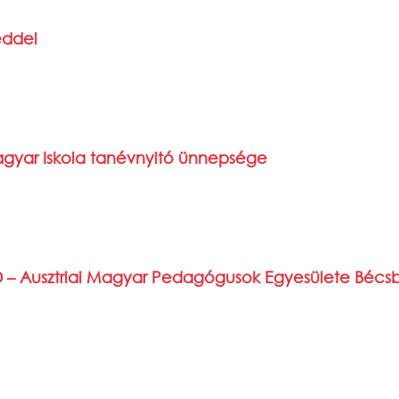
éddel
agyar Iskola tanévnyitó ünnepsége
D – Ausztriai Magyar Pedagógusok Egyesülete Bécs