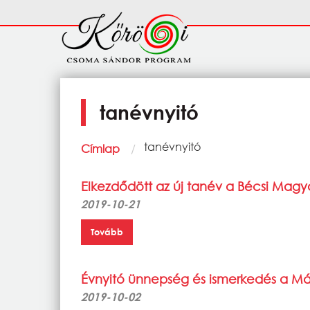
Ugrás a tartalomra
Fő
navigáció
tanévnyitó
Morzsa
Current:
tanévnyitó
Címlap
Elkezdődött az új tanév a Bécsi Magy
2019-10-21
Tovább
Évnyitó ünnepség és ismerkedés a Má
2019-10-02