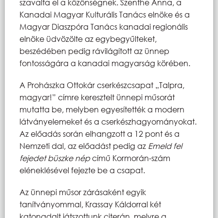
szavalta el a közönségnek. Szenthe Anna, a
Kanadai Magyar Kulturális Tanács elnöke és a
Magyar Diaszpóra Tanács kanadai regionális
elnöke üdvözölte az egybegyűlteket,
beszédében pedig rávilágított az ünnep
fontosságára a kanadai magyarság körében.
A Prohászka Ottokár cserkészcsapat „Talpra,
magyar!” címre keresztelt ünnepi műsorát
mutatta be, melyben egyesítették a modern
látványelemeket és a cserkészhagyományokat.
Az előadás során elhangzott a 12 pont és a
Nemzeti dal, az előadást pedig az
Emeld fel
fejedet büszke nép
című Kormorán-szám
eléneklésével fejezte be a csapat.
Az ünnepi műsor zárásaként egyik
tanítványommal, Krassay Káldorral két
katonadalt játszottunk citerán, melyre a