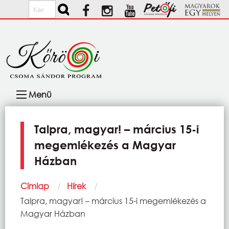
Ugrás a tartalomra
Keresés
Fő
Menü
navigáció
Talpra, magyar! – március 15-i
megemlékezés a Magyar
Házban
Morzsa
Címlap
Hírek
Current:
Talpra, magyar! – március 15-i megemlékezés a
Magyar Házban