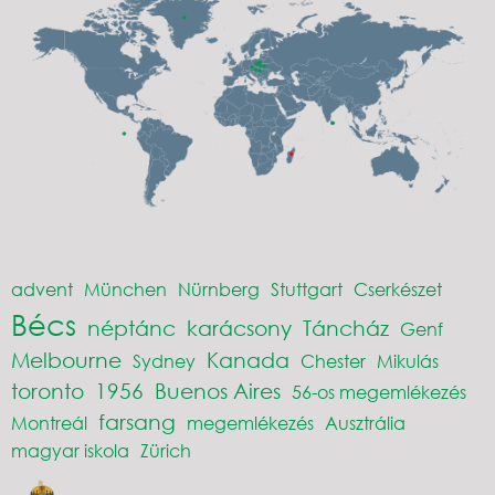
advent
München
Nürnberg
Stuttgart
Cserkészet
Bécs
néptánc
karácsony
Táncház
Genf
Melbourne
Kanada
Sydney
Chester
Mikulás
toronto
1956
Buenos Aires
56-os megemlékezés
farsang
Montreál
megemlékezés
Ausztrália
magyar iskola
Zürich