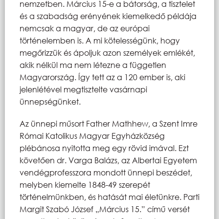
nemzetben. Március 15-e a bátorság, a tisztelet
és a szabadság erényének kiemelkedő példája
nemcsak a magyar, de az európai
történelemben is. A mi kötelességünk, hogy
megőrizzük és ápoljuk azon személyek emlékét,
akik nélkül ma nem létezne a független
Magyarország. Így tett az a 120 ember is, aki
jelenlétével megtisztelte vasárnapi
ünnepségünket.
Az ünnepi műsort Father Mathhew, a Szent Imre
Római Katolikus Magyar Egyházközség
plébánosa nyitotta meg egy rövid imával. Ezt
követően dr. Varga Balázs, az Albertai Egyetem
vendégprofesszora mondott ünnepi beszédet,
melyben kiemelte 1848-49 szerepét
történelmünkben, és hatását mai életünkre. Parti
Margit Szabó József „Március 15.” című versét