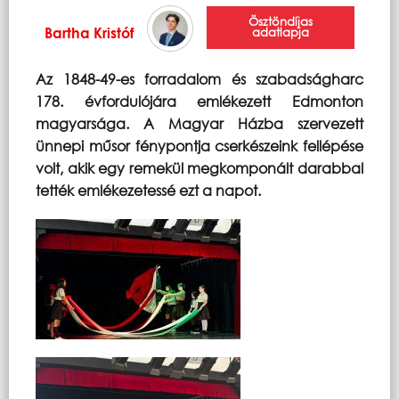
Ösztöndíjas
Bartha Kristóf
adatlapja
Az 1848-49-es forradalom és szabadságharc
178. évfordulójára emlékezett Edmonton
magyarsága. A Magyar Házba szervezett
ünnepi műsor fénypontja cserkészeink fellépése
volt, akik egy remekül megkomponált darabbal
tették emlékezetessé ezt a napot.